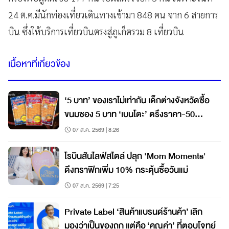
24 ต.ค.มีนักท่องเที่ยวเดินทางเข้ามา 848 คน จาก 6 สายการ
บิน ซึ่งให้บริการเที่ยวบินตรงสู่ภูเก็ตรวม 8 เที่ยวบิน
เนื้อหาที่เกี่ยวข้อง
‘5 บาท’ ของเราไม่เท่ากัน เด็กต่างจังหวัดซื้อ
ขนมซอง 5 บาท ‘เบนโตะ’ ตรึงราคา-50
สตางค์ก็ขึ้นไม่ได้
07 ส.ค. 2569 | 8:26
โรบินสันไลฟ์สไตล์ ปลุก 'Mom Moments'
ดึงทราฟิกเพิ่ม 10% กระตุ้นซื้อวันแม่
07 ส.ค. 2569 | 7:25
Private Label ‘สินค้าแบรนด์ร้านค้า’ เลิก
มองว่าเป็นของถูก แต่คือ ‘คุณค่า’ ที่ตอบโจทย์