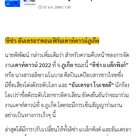
07 ส.ค. 2569 | 1:00
‘ลิซ่า-อันเดรอา’คอนเฟิร์มเคาท์ดาวน์ภูเก็ต
นายพิพัฒน์ กล่าวเพิ่มเติมว่า สำหรับความคืบหน้าของการจัด
งาน
เคาท์ดาวน์
2022
ที่ จ.
ภูเก็ต
ขณะนี้
“ลิซ่า แบล็กพิงก์”
หรือ นางสาวลลิษา มโนบาล ศิลปินเคป๊อบสาวชาวไทยซึ่ง
มีชื่อเสียงโด่งดังระดับโลก และ
“อันเดรอา โบเซลลี”
นักร้อง
โอเปร่าชื่อดังระดับโลกชาวอิตาเลียน ยังคงยืนยันว่าจะมาร่วม
งานเคาท์ดาวน์ที่ จ.ภูเก็ต โดยจะมีการเซ็นสัญญาร่วมงาน
อย่างเป็นทางการเร็วๆ นี้
ล่าสุดได้มีการปรับเปลี่ยนให้ทั้งลิซ่า แบล็กพิงค์ และอันเดรอา