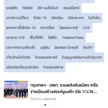
เคอร์ฟิว
ทัวริสต์
ลิซ่า แบล็กพิงก์
แซนด์บ็อกซ์
เคาท์ดาวน์ปีใหม่
โควิด-19
เปิดเมือง
เปิดประเทศ
ไม่กักตัว
ตรวจหาเชื้อโควิด-19
คลายล็อก
ไอดอลเกาหลี
COE
เอกสาร COE
พื้นที่สีฟ้า
ไฮซีซั่น
Thailand Pass
ประเทศความเสี่ยงต่ำ
บลูโซน
อันเดรอา โบเซลลี
โอเปร่า
เที่ยวไทยไม่กักตัว
ไทยแลนด์พาสส์
ใบอนุญาตเดินทางเข้าประเทศ
เมืองท่องเที่ยวระดับโลก
ไทยแลนด์พาส
กรุงเทพฯ – อพท. รวมพลังพันธมิตร เครือ
ข่ายเมืองสร้างสรรค์ยูเนสโก เปิด TCCN
Forum 2026
07 ส.ค. 2569 | 9:20