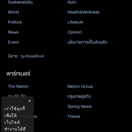
Sustainability
Auto
World
Health&Wellness
Politics
Lifestyle
News
Opinion
Event
นโยบายการเป็นส่วนตัว
นิยาย
by KaweBook
พาร์ทเนอร์
The Nation
Nation Group
คม ชัด ลึก
กรุงเทพธุรกิจ
×
Nation
Spring News
เราใช้คุกกี้
เพื่อให้
Thainewsonline
Tnews
เว็บไซต์
ฐานเศรษฐกิจ
ทำงานได้ดี