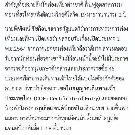
สำคัญที่จะช่วยดึงนักท่องเที่ยวต่างชาติ ฟื้นฟูอุตสาหกรรม
ท่องเที่ยวไทยหลังติดบ่วงวิกฤติโควิด-19 มายาวนานร่วม 2 ปี
นาย
พิพัฒน์ รัชกิจประการ
รัฐมนตรีว่าการกระทรวงการท่อง
เที่ยวและกีฬา เปิดเผยว่า ผลตอบรับเรื่องเปิดประเทศ 1
พ.ย.2564 จากภาคเอกชนท่องเที่ยวถือว่าดีมาก ส่วนผลตอบ
รับจากนักท่องเที่ยวต่างชาติ แม้ก่อนหน้านี้จะยังไม่มีประกาศ
จากราชกิจจานุเบกษาดังกล่าวและประกาศรายชื่อ 46
ประเทศที่สามารถเดินทางเข้าไทยได้แบบไม่ต้องกักตัวของ
ศปก.กต. ก็พบว่า มียอดการขอ
ใบอนุญาตเดินทางเข้า
ประเทศไทย (COE : Certificate of Entry)
และยอดจอง
ห้องพักโครงการ
ภูเก็ตแซนด์บ็อกซ์
ในเดือน พ.ย. มากขึ้นพอ
สมควร คาดว่าน่าจะมากกว่าทุกเดือนนับตั้งแต่เปิดภูเก็ต
แซนด์บ็อกซ์เมื่อ 1 ก.ค.ที่ผ่านมา