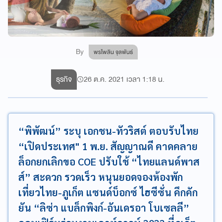
By
พรไพลิน จุลพันธ์
ธุรกิจ
26 ต.ค. 2021 เวลา 1:18 น.
“พิพัฒน์” ระบุ เอกชน-ทัวริสต์ ตอบรับไทย
“เปิดประเทศ" 1 พ.ย. สัญญาณดี คาดคลาย
ล็อกยกเลิกขอ COE ปรับใช้ “ไทยแลนด์พาส
ส์” สะดวก รวดเร็ว หนุนยอดจองห้องพัก
เที่ยวไทย-ภูเก็ต แซนด์บ็อกซ์ ไฮซีซั่น คึกคัก
ยัน “ลิซ่า แบล็กพิงก์-อันเดรอา โบเซลลี”