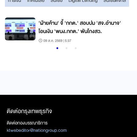
การเงิน
เทคโนโลยี
สินเชื่อ
Digital Lending
สินเชื่อดิจิทัล
'ฝ่ายค้าน' จี้ 'กกต.' สอบปม 'สจ.อำนาจ'
โอนเงิน 'พนง.กกต.' พันโกงสว.
09 ส.ค. 2569 | 5:37
ติดต่อกรุงเทพธุรกิจ
ติดต่อกองบรรณาธิการ
ktwebeditor@nationgroup.com