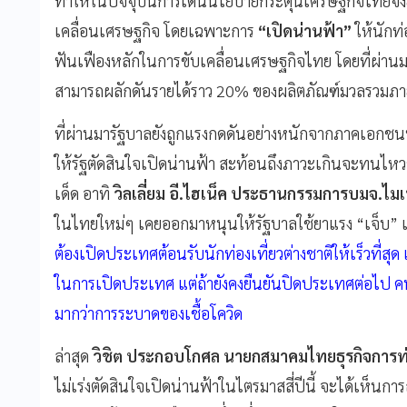
ทำให้ในปัจจุบันการเดินนโยบายกระตุ้นเศรษฐกิจไทยจึงย
เคลื่อนเศรษฐกิจ โดยเฉพาะการ
“เปิดน่านฟ้า”
ให้นักท่
ฟันเฟืองหลักในการขับเคลื่อนเศรษฐกิจไทย โดยที่ผ่านม
สามารถผลักดันรายได้ราว 20% ของผลิตภัณฑ์มวลรวมภาย
ที่ผ่านมารัฐบาลยังถูกแรงกดดันอย่างหนักจากภาคเอกชนที่
ให้รัฐตัดสินใจเปิดน่านฟ้า สะท้อนถึงภาวะเกินจะทนไ
เด็ด อาทิ
วิลเลี่ยม อี.ไฮเน็ค ประธานกรรมการบมจ.ไมเ
ในไทยใหม่ๆ เคยออกมาหนุนให้รัฐบาลใช้ยาแรง “เจ็บ” เ
ต้องเปิดประเทศต้อนรับนักท่องเที่ยวต่างชาติให้เร็วที
ในการเปิดประเทศ แต่ถ้ายังคงยืนยันปิดประเทศต่อไป ค
มากว่าการระบาดของเชื้อโควิด
ล่าสุด
วิชิต ประกอบโกศล นายกสมาคมไทยธุรกิจการท่อ
ไม่เร่งตัดสินใจเปิดน่านฟ้าในไตรมาสสี่ปีนี้ จะได้เห็นกา