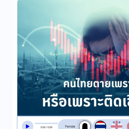
สลับเสียงอ่าน
0
:
00
/
0
:
00