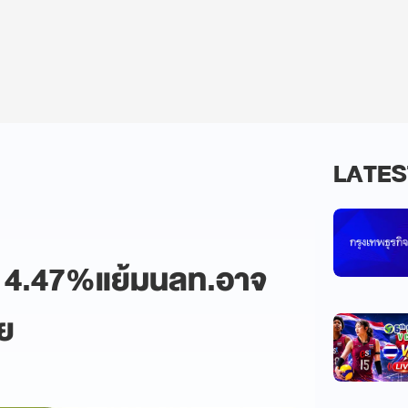
LATES
่ง14.47%แย้มนลท.อาจ
ัย