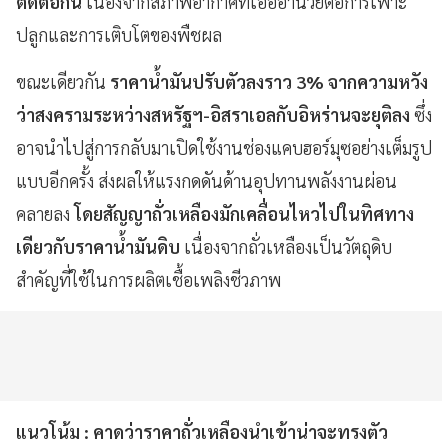
ติดต่อกัน
เนื่องจากสภาพอากาศที่เอื้ออำนวยต่อการเพาะ
ปลูกและการเติบโตของพืชผล
ขณะเดียวกัน
ราคาน้ำมันปรับตัวลงราว 3% จากความหวัง
ว่าสงครามระหว่างสหรัฐฯ-อิสราเอลกับอิหร่านจะยุติลง
ซึ่ง
อาจนำไปสู่การกลับมาเปิดใช้งานช่องแคบฮอร์มุซอย่างเต็มรูป
แบบอีกครั้ง ส่งผลให้แรงกดดันด้านอุปทานพลังงานผ่อน
คลายลง
โดยสัญญาถั่วเหลืองมักเคลื่อนไหวไปในทิศทาง
เดียวกับราคาน้ำมันดิบ
เนื่องจากถั่วเหลืองเป็นวัตถุดิบ
สำคัญที่ใช้ในการผลิตเชื้อเพลิงชีวภาพ
แนวโน้ม : คาดว่าราคาถั่วเหลืองนำเข้าน่าจะทรงตัว