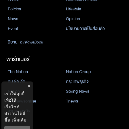
Politics
Lifestyle
News
Opinion
Event
นโยบายการเป็นส่วนตัว
นิยาย
by KaweBook
พาร์ทเนอร์
The Nation
Nation Group
คม ชัด ลึก
กรุงเทพธุรกิจ
×
Nation
Spring News
เราใช้คุกกี้
Thainewsonline
Tnews
เพื่อให้
เว็บไซต์
ฐานเศรษฐกิจ
ทำงานได้ดี
ขึ้น
เพิ่มเติม