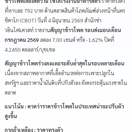
ข้าวโพดเลี้ยงสัตว์ ณ ไซโลโรงงานอาหารสัตว์
ราคาทรงตัว
ที่หาบละ 792 บาท ด้านตลาดสินค้าโภคภัณฑ์ล่วงหน้าที่นคร
ชิคาโก (CBOT) วันที่ 4 มิถุนายน 2569 สำนักข่า
วอินโฟเควสท์ รายงาน
สัญญาข้าวโพด รอบส่งมอบเดือน
กรกฎาคม 2569
ลดลง 7.00 เซนต์ หรือ -1.62% ปิดที่
4.2450 ดอลลาร์/บุชเชล
สัญญาข้าวโพดร่วงลงแตะระดับต่ำสุดในรอบหลายเดือน
เนื่องจากสภาพอากาศที่เอื้ออำนวยต่อการเพาะปลูกใน
สหรัฐฯ และราคาน้ำมันดิบที่ปรับตัวลง ยังคงกระตุ้นแรงขายใน
ตลาด
แนวโน้ม : คาดว่าราคาข้าวโพดในประเทศน่าจะปรับตัว
สูงขึ้น
กากถั่วเหลือง : ราคาทรงตัว