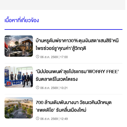
เนื้อหาที่เกี่ยวข้อง
บ้านหรูดัมพ์ราคา30%ตุนเงินสด‘แสนสิริ’หนี
ไพรซ์วอร์ชู‘คุณค่า’สู้วิกฤติ
06 ส.ค. 2569 | 17:00
‘นิปปอนเพนต์’ลุยโปรแกรม'WORRY FREE'
รับตลาดรีโนเวตโตแรง
06 ส.ค. 2569 | 13:21
700 ล้านเดิมพันบางนา วัธนเวคินปักหมุด
'แพดดิโอ' รับคลื่นเมืองใหม่
06 ส.ค. 2569 | 12:49