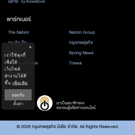
นิยาย
by KaweBook
พาร์ทเนอร์
The Nation
Nation Group
คม ชัด ลึก
กรุงเทพธุรกิจ
×
Nation
Spring News
เราใช้คุกกี้
เพื่อให้
Thainewsonline
Tnews
เว็บไซต์
ฐานเศรษฐกิจ
ทำงานได้ดี
ขึ้น
เพิ่มเติม
ยอมรับ
ตั้งค่า
©
2026
กรุงเทพธุรกิจ มีเดีย จำกัด. All Rights Reserved.