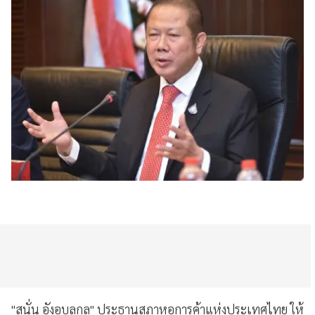
"สนั่น อังอุบลกุล" ประธานสภาหอการค้าแห่งประเทศไทย ให้