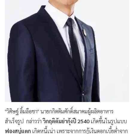
"วิศิษฐ์ ลิ้มลือชา" นายกกิตติมศักดิ์สมาคมผู้ผลิตอาหาร
สำเร็จรูป กล่าวว่า
วิกฤติต้มยำกุ้งปี 2540
เกิดขึ้นในรูปแบบ
ฟองสบู่แตก
เกิดหนี้เน่า เพราะจากการกู้เงินดอกเบี้ยต่ำจาก