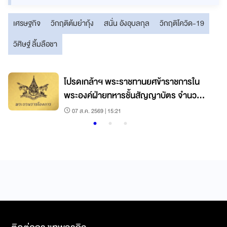
เศรษฐกิจ
วิกฤติต้มยำกุ้ง
สนั่น อังอุบลกุล
วิกฤติโควิด-19
วิศิษฐ์ ลิ้มลือชา
โปรดเกล้าฯ พระราชทานยศข้าราชการใน
พระองค์ฝ่ายทหารชั้นสัญญาบัตร จำนวน
19 นาย
07 ส.ค. 2569 | 15:21