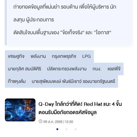
ถ่ายทอดข้อมูลที่แม่นยำ รอบด้าน เพื่อให้ผู้บริหาร นัก
ลงทุน ผู้ประกอบการ
ตัดสินใจบนพื้นฐานของ “ข้อเท็จจริง” และ “โอกาส”
เศรษฐกิจ
พลังงาน
กรุงเทพธุรกิจ
LPG
นายกุลิศ สมบัติศิริ
ปลัดกระทรวงพลังงาน
กบง.
แอลพีจี
ก๊าซหุงต้ม
นายสุพัฒนพงษ์ พันธ์มีเชาว์ รองนายกรัฐมนตรี
Q-Day ใกล้กว่าที่คิด! Red Hat แนะ 4 ขั้น
ตอนรับมือภัยถอดรหัสข้อมูล
09 ส.ค. 2569 | 12:30