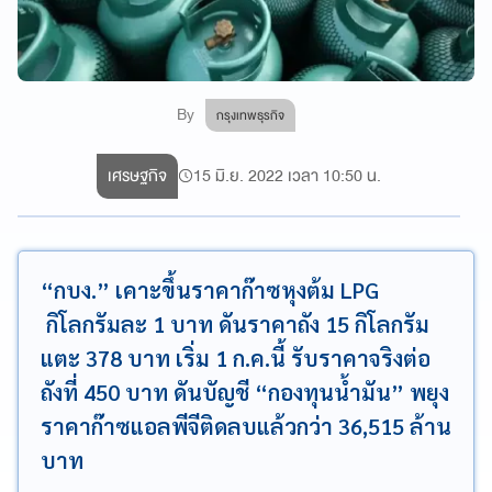
By
กรุงเทพธุรกิจ
เศรษฐกิจ
15 มิ.ย. 2022 เวลา 10:50 น.
“กบง.” เคาะขึ้นราคาก๊าซหุงต้ม LPG
กิโลกรัมละ 1 บาท ดันราคาถัง 15 กิโลกรัม
แตะ 378 บาท เริ่ม 1 ก.ค.นี้ รับราคาจริงต่อ
ถังที่ 450 บาท ดันบัญชี “กองทุนน้ำมัน” พยุง
ราคาก๊าซแอลพีจีติดลบแล้วกว่า 36,515 ล้าน
บาท