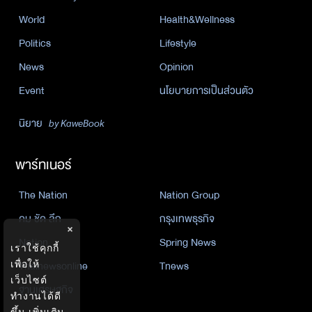
World
Health&Wellness
Politics
Lifestyle
News
Opinion
Event
นโยบายการเป็นส่วนตัว
นิยาย
by KaweBook
พาร์ทเนอร์
The Nation
Nation Group
คม ชัด ลึก
กรุงเทพธุรกิจ
×
Nation
Spring News
เราใช้คุกกี้
Thainewsonline
Tnews
เพื่อให้
เว็บไซต์
ฐานเศรษฐกิจ
ทำงานได้ดี
ขึ้น
เพิ่มเติม