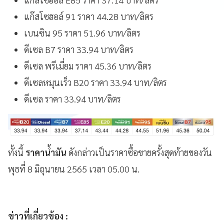
แก๊สโซฮอล์ 91 ราคา 44.28 บาท/ลิตร
เบนซิน 95 ราคา 51.96 บาท/ลิตร
ดีเซล B7 ราคา 33.94 บาท/ลิตร
ดีเซล พรีเมี่ยม ราคา 45.36 บาท/ลิตร
ดีเซลหมุนเร็ว B20 ราคา 33.94 บาท/ลิตร
ดีเซล ราคา 33.94 บาท/ลิตร
ทั้งนี้
ราคาน้ำมัน
ดังกล่าวเป็นราคาซื้อขายครั้งสุดท้ายของวัน
พุธที่ 8 มิถุนายน 2565 เวลา 05.00 น.
ข่าวที่เกี่ยวข้อง :