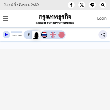
วันศุกร์ ที่ 7 สิงหาคม 2569
Login
สลับเสียงอ่าน
0
:
00
/
0
:
00