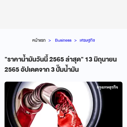
หน้าแรก
Business
เศรษฐกิจ
"ราคาน้ำมันวันนี้ 2565 ล่าสุด" 13 มิถุนายน
2565 อัปเดตจาก 3 ปั๊มน้ำมัน