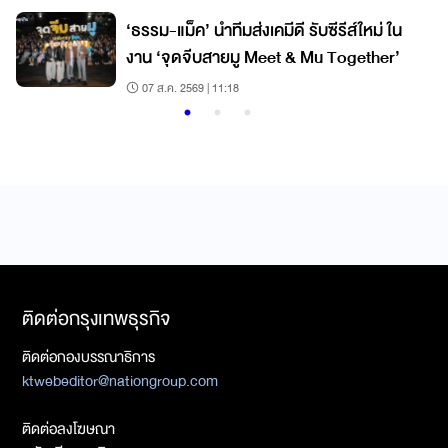
‘ธรรม-แม็ค’ นำทีมส่งเคมีดี รับซีรีส์ใหม่ ใน
งาน ‘จุดจีบสายมู Meet & Mu Together’
07 ส.ค. 2569 | 11:18
ติดต่อกรุงเทพธุรกิจ
ติดต่อกองบรรณาธิการ
ktwebeditor@nationgroup.com
ติดต่อลงโฆษณา