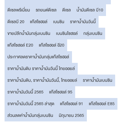
ดีเซลพรีเมี่ยม
รถยนต์ดีเซล
ดีเซล
น้ำมันดีเซล บี10
ดีเซลบี 20
แก๊สโซฮอล์
เบนซิน
ราคาน้ำมันวันนี้
ขายปลีกน้ำมันกลุ่มเบนซิน
เบนซินโซฮอล์
กลุ่มเบนซิน
แก๊สโซฮอล์ E20
แก๊สโซฮอล์ อี20
ประกาศลดราคาน้ำมันกลุ่มแก๊สโซฮอล์
ราคาน้ำมันดิบ ราคาน้ำมันวันนี้ ไทยออยล์
ราคาน้ำมันดิบ, ราคาน้ำมันวันนี้, ไทยออยล์
ราคาน้ำมันเบนซิน
ราคาน้ำมันวันนี้ 2565
แก๊สโซฮอล์ 95
ราคาน้ำมันวันนี้ 2565 ล่าสุด
แก๊สโซฮอล์ 91
แก๊สโซฮอล์ E85
ส่วนลดค่าน้ำมันกลุ่มเบนซิน
มิถุนายน 2565