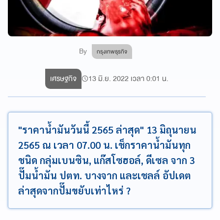
By
กรุงเทพธุรกิจ
เศรษฐกิจ
13 มิ.ย. 2022 เวลา 0:01 น.
"ราคาน้ำมันวันนี้ 2565 ล่าสุด" 13 มิถุนายน
2565 ณ เวลา 07.00 น. เช็กราคาน้ำมันทุก
ชนิด กลุ่มเบนซิน, แก๊สโซฮอล์, ดีเซล จาก 3
ปั๊มน้ำมัน ปตท. บางจาก และเชลล์ อัปเดต
ล่าสุดจากปั๊มขยับเท่าไหร่ ?