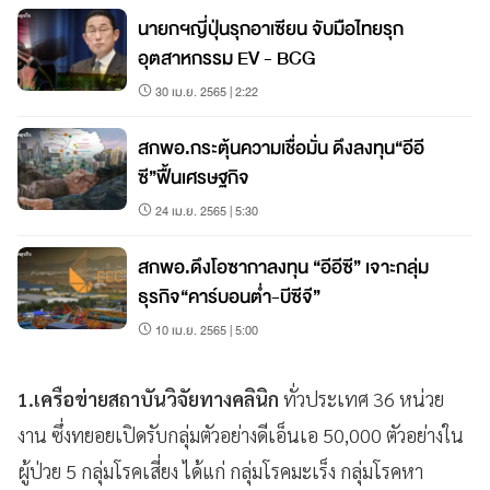
นายกฯญี่ปุ่นรุกอาเซียน จับมือไทยรุก
อุตสาหกรรม EV - BCG
30 เม.ย. 2565 | 2:22
สกพอ.กระตุ้นความเชื่อมั่น ดึงลงทุน“อีอี
ซี”ฟื้นเศรษฐกิจ
24 เม.ย. 2565 | 5:30
สกพอ.ดึงโอซากาลงทุน “อีอีซี” เจาะกลุ่ม
ธุรกิจ“คาร์บอนต่ำ-บีซีจี”
10 เม.ย. 2565 | 5:00
1.เครือข่ายสถาบันวิจัยทางคลินิก
ทั่วประเทศ 36 หน่วย
งาน ซึ่งทยอยเปิดรับกลุ่มตัวอย่างดีเอ็นเอ 50,000 ตัวอย่างใน
ผู้ป่วย 5 กลุ่มโรคเสี่ยง ได้แก่ กลุ่มโรคมะเร็ง กลุ่มโรคหา