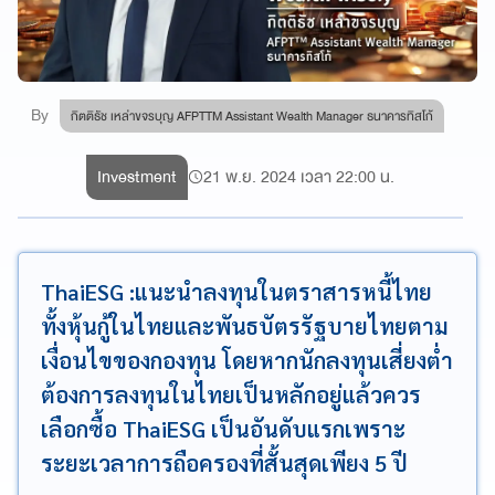
By
กิตติธัช เหล่าขจรบุญ AFPTTM Assistant Wealth Manager ธนาคารทิสโก้
Investment
21 พ.ย. 2024 เวลา 22:00 น.
ThaiESG :แนะนำลงทุนในตราสารหนี้ไทย
ทั้งหุ้นกู้ในไทยและพันธบัตรรัฐบายไทยตาม
เงื่อนไขของกองทุน โดยหากนักลงทุนเสี่ยงต่ำ
ต้องการลงทุนในไทยเป็นหลักอยู่แล้วควร
เลือกซื้อ ThaiESG เป็นอันดับแรกเพราะ
ระยะเวลาการถือครองที่สั้นสุดเพียง 5 ปี