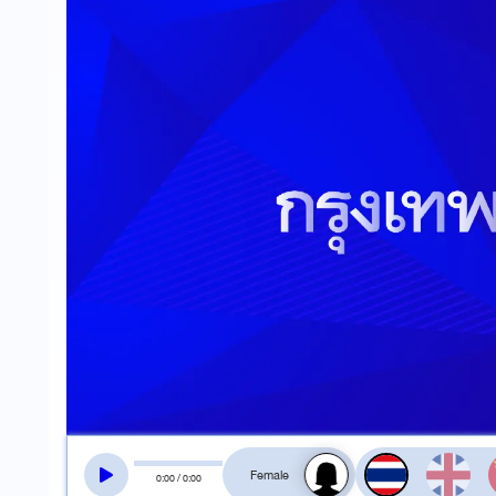
สลับเสียงอ่าน
0
:
00
/
0
:
00