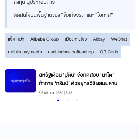
ลงทุน ผู้ประกอบการ
ตัดสินใจบนพื้นฐานของ “ข้อเท็จจริง” และ “โอกาส”
แจ็ค หม่า
Alibaba Group
เมืองหางโจว
Alipay
WeChat
mobile payments
cashierless coffeeshop
QR Code
สหรัฐเตือน ‘ปูติน’ จ่อทดสอบ ‘นาโต’
ก
ท้าทาย ‘ทรัมป์’ ด้วยยุทธวิธีผสมผสาน
09 ส.ค. 2569 | 5:15