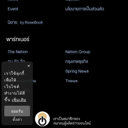
Event
นโยบายการเป็นส่วนตัว
นิยาย
by KaweBook
พาร์ทเนอร์
The Nation
Nation Group
คม ชัด ลึก
กรุงเทพธุรกิจ
×
Nation
Spring News
เราใช้คุกกี้
Thainewsonline
Tnews
เพื่อให้
เว็บไซต์
ฐานเศรษฐกิจ
ทำงานได้ดี
ขึ้น
เพิ่มเติม
ยอมรับ
ตั้งค่า