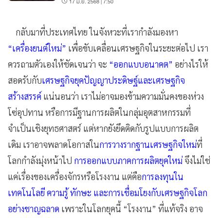
17 มิ.ย. 2568 | 7:50
กลับมาที่ประเทศไทย ในจังหวะที่เรากำลังมองหา
“เครื่องยนต์ใหม่”
เพื่อขับเคลื่อนเศรษฐกิจในระยะต่อไป เรา
ควรถามตัวเองให้ชัดเจนว่า จะ
“ออกแบบอนาคต”
อย่างไรให้
สอดรับกับ
เศรษฐกิจยุคปัญญาประดิษฐ์และเศรษฐกิจ
สร้างสรรค์
แน่นอนว่า เราไม่อาจมองข้ามความมั่นคงของห่วง
โซ่อุปทาน หรือการมีฐานการผลิตในกลุ่มอุตสาหกรรมที่
จำเป็นเชิงยุทธศาสตร์ แต่หากยังยึดติดกับรูปแบบการผลิต
เดิม เราอาจพลาดโอกาสใน
การวางรากฐานเศรษฐกิจใหม่
ที่
โลกกำลังมุ่งหน้าไป
การออกแบบภาคการผลิตยุคใหม่
จึงไม่ใช่
แค่เรื่องของเครื่องจักรหรือโรงงาน แต่คือ
การลงทุนใน
เทคโนโลยี ความรู้ ทักษะ และการเชื่อมโยงกับเศรษฐกิจโลก
อย่างชาญฉลาด
เพราะในโลกยุคนี้ “โรงงาน” ที่แท้จริง อาจ