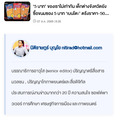
‘5 บาท’ ของเราไม่เท่ากัน เด็กต่างจังหวัดยัง
ซื้อขนมซอง 5 บาท ‘เบนโตะ’ ตรึงราคา-50
สตางค์ก็ขึ้นไม่ได้
07 ส.ค. 2569 | 8:26
นิติราษฎร์ บุญโย
nitirad@hotmail.com
บรรณาธิการอาวุโส (senior editor) ปริญญาตรีสื่อสาร
มวลชน , ปริญญาโทภาพยนตร์และสื่อดิจิทัล
ประสบการณ์งานข่าวมากกว่า 20 ปี ความสนใจ ซอฟต์พา
วเวอร์ การศึกษา เศรษฐกิจการเมือง และภาพยนตร์