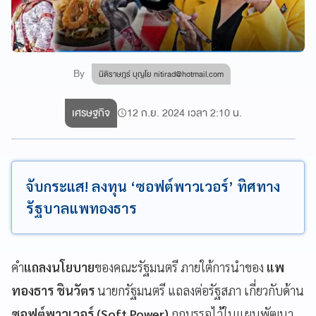
By
นิติราษฎร์ บุญโย
nitirad@hotmail.com
เศรษฐกิจ
12 ก.ย. 2024 เวลา 2:10 น.
จับกระแส! ลงทุน ‘ซอฟต์พาวเวอร์’ ทิศทาง
รัฐบาลแพทองธาร
คำ
แถลงนโยบาย
ของคณะรัฐมนตรี ภายใต้การนำของ
แพ
ทองธาร ชินวัตร
นายกรัฐมนตรี แถลงต่อรัฐสภา เกี่ยวกับด้าน
ซอฟต์พาวเวอร์ (Soft Power)
ถูกบรรจุไว้ในแผนพัฒนา