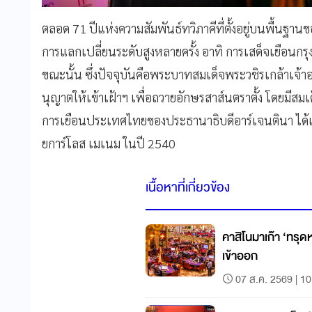
ตลอด 71 ปีแห่งความสัมพันธ์ทวิภาคีที่ตั้งอยู่บนพื้นฐา
การแลกเปลี่ยนระดับสูงหลายครั้ง อาทิ การเสด็จเยือน
ขณะนั้น ซึ่งปัจจุบันคือพระบาทสมเด็จพระวชิรเกล้าเจ้าอ
นุญาตให้เข้าเฝ้าฯ เพื่อถวายอักษรสาส์นตราตั้ง โดยมีสมเ
การเยือนประเทศไทยของประธานาธิบดีอาร์เจนตินา ได้แ
ยการ์โลส เมเนม ในปี 2540
เนื้อหาที่เกี่ยวข้อง
คาสิโนมาเก๊า ‘ทรุดห
เข้าออก
07 ส.ค. 2569 | 10