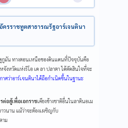
กอัครราชทูตสาธารณรัฐอาร์เจนตินา
 ตูกูมัน ทางตอนเหนือของดินแดนที่ปัจจุบันคือ
ังหวัดแห่งริโอ เด ลา ปลาตา ได้ตัดสินใจที่จะ
าศว่าอาร์เจนตินาได้ถือกำเนิดขึ้นในฐานะ
รต่อสู้เพื่อเอกราช
เคียงข้างชาติอื่นในลาตินอเม
นยาวนาน แม้ว่าจะต้องเผชิญกับ
็ตาม