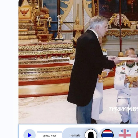
สลับเสียงอ่าน
0
:
00
/
0
:
00