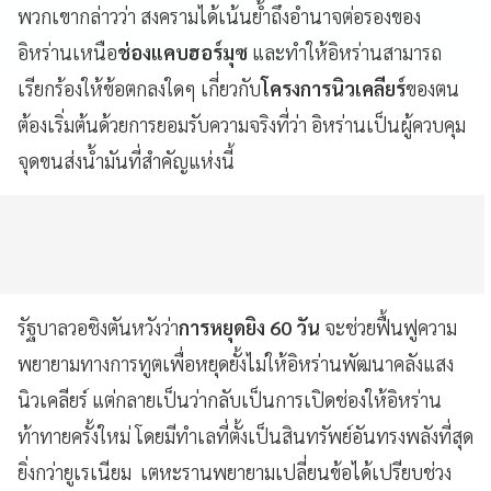
พวกเขากล่าวว่า สงครามได้เน้นย้ำถึงอำนาจต่อรองของ
อิหร่านเหนือ
ช่องแคบฮอร์มุซ
และทำให้อิหร่านสามารถ
เรียกร้องให้ข้อตกลงใดๆ เกี่ยวกับ
โครงการนิวเคลียร์
ของตน
ต้องเริ่มต้นด้วยการยอมรับความจริงที่ว่า อิหร่านเป็นผู้ควบคุม
จุดขนส่งน้ำมันที่สำคัญแห่งนี้
รัฐบาลวอชิงตันหวังว่า
การหยุดยิง 60 วัน
จะช่วยฟื้นฟูความ
พยายามทางการทูตเพื่อหยุดยั้งไม่ให้อิหร่านพัฒนาคลังแสง
นิวเคลียร์ แต่กลายเป็นว่ากลับเป็นการเปิดช่องให้อิหร่าน
ท้าทายครั้งใหม่ โดยมีทำเลที่ตั้งเป็นสินทรัพย์อันทรงพลังที่สุด
ยิ่งกว่ายูเรเนียม เตหะรานพยายามเปลี่ยนข้อได้เปรียบช่วง