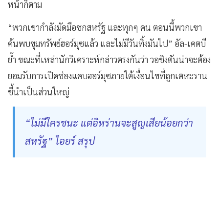
หน้าก็ตาม
“พวกเขากำลังมัดมือชกสหรัฐ และทุกๆ คน ตอนนี้พวกเขา
ค้นพบขุมทรัพย์ฮอร์มุซแล้ว และไม่มีวันทิ้งมันไป” อัล-เคตบี
ย้ำ ขณะที่เหล่านักวิเคราะห์กล่าวตรงกันว่า วอชิงตันน่าจะต้อง
ยอมรับการเปิดช่องแคบฮอร์มุซภายใต้เงื่อนไขที่ถูกเตหะราน
ชี้นำเป็นส่วนใหญ่
“ไม่มีใครชนะ แต่อิหร่านจะสูญเสียน้อยกว่า
สหรัฐ” ไอยร์ สรุป