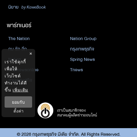
นิยาย
by KaweBook
พาร์ทเนอร์
The Nation
Nation Group
คม ชัด ลึก
กรุงเทพธุรกิจ
×
Nation
Spring News
เราใช้คุกกี้
Thainewsonline
Tnews
เพื่อให้
เว็บไซต์
ฐานเศรษฐกิจ
ทำงานได้ดี
ขึ้น
เพิ่มเติม
ยอมรับ
ตั้งค่า
©
2026
กรุงเทพธุรกิจ มีเดีย จำกัด. All Rights Reserved.