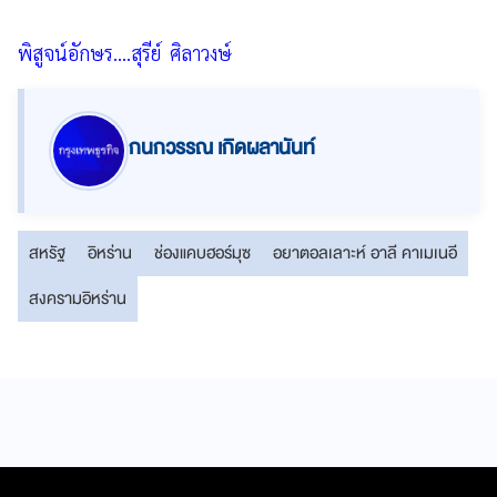
พิสูจน์อักษร....สุรีย์ ศิลาวงษ์
กนกวรรณ เกิดผลานันท์
สหรัฐ
อิหร่าน
ช่องแคบฮอร์มุซ
อยาตอลเลาะห์ อาลี คาเมเนอี
สงครามอิหร่าน