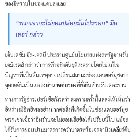
ของอิหร่านในช่องแคบลงเลย
“พวกเขาจะไม่ยอมปล่อยมันไปหรอก” มิล
เลอร์ กล่าว
เอ็บเตซัม อัล-เคตบี ประธานศูนย์นโยบายแห่งสหรัฐอาหรับ
เอมิเรตส์ กล่าวว่า การที่วอชิงตันยุติสงครามโดยไม่แก้ไข
ปัญหาที่เป็นต้นเหตุอาจเปลี่ยนสถานะช่องแคบฮอร์มุซจาก
จุดกดดันเป็นแหล่ง
อำนาจต่อรอง
ที่ยั่งยืนสำหรับเตหะราน
ทางการรัฐอ่าวเปอร์เซียกังวลว่า สงครามครั้งนี้แสดงให้เห็นว่า
อิหร่านมีอิทธิพลอย่างมากต่อสิ่งที่เกิดขึ้นในช่องแคบฮอร์มุซ
พวกเขาเชื่อว่าอิหร่านจะไม่ยอมเสียข้อได้เปรียบนี้ไป แม้จะ
ได้รับการผ่อนปรนมาตรการคว่ำบาตรหรือเจรจานิวเคลียร์คืบ