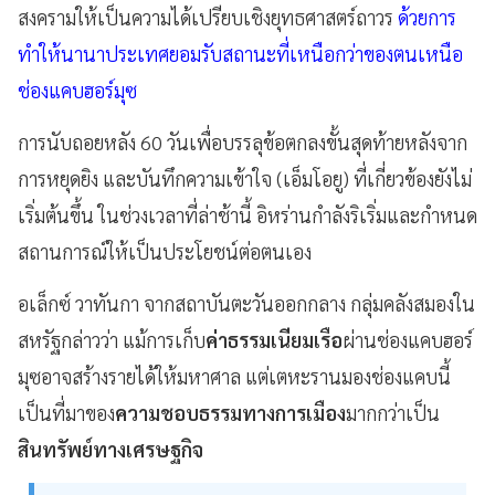
สงครามให้เป็นความได้เปรียบเชิงยุทธศาสตร์ถาวร
ด้วยการ
ทำให้นานาประเทศยอมรับสถานะที่เหนือกว่าของตนเหนือ
ช่องแคบฮอร์มุซ
การนับถอยหลัง 60 วันเพื่อบรรลุข้อตกลงขั้นสุดท้ายหลังจาก
การหยุดยิง และบันทึกความเข้าใจ (เอ็มโอยู) ที่เกี่ยวข้องยังไม่
เริ่มต้นขึ้น ในช่วงเวลาที่ล่าช้านี้ อิหร่านกำลังริเริ่มและกำหนด
สถานการณ์ให้เป็นประโยชน์ต่อตนเอง
อเล็กซ์ วาทันกา จากสถาบันตะวันออกกลาง กลุ่มคลังสมองใน
สหรัฐกล่าวว่า แม้การเก็บ
ค่าธรรมเนียมเรือ
ผ่านช่องแคบฮอร์
มุซอาจสร้างรายได้ให้มหาศาล แต่เตหะรานมองช่องแคบนี้
เป็นที่มาของ
ความชอบธรรมทางการเมือง
มากกว่าเป็น
สินทรัพย์ทางเศรษฐกิจ