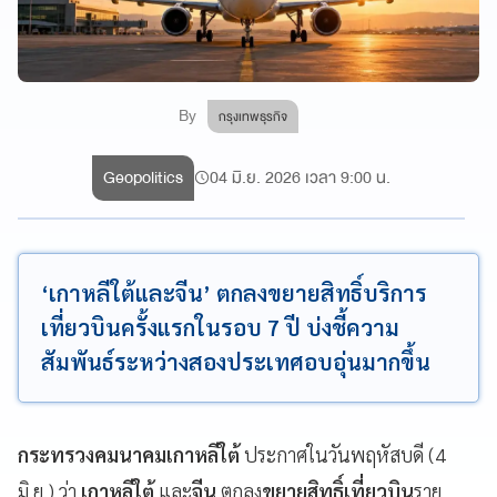
By
กรุงเทพธุรกิจ
Geopolitics
04 มิ.ย. 2026 เวลา 9:00 น.
‘เกาหลีใต้และจีน’ ตกลงขยายสิทธิ์บริการ
เที่ยวบินครั้งแรกในรอบ 7 ปี บ่งชี้ความ
สัมพันธ์ระหว่างสองประเทศอบอุ่นมากขึ้น
กระทรวงคมนาคมเกาหลีใต้
ประกาศในวันพฤหัสบดี (4
มิ.ย.) ว่า
เกาหลีใต้
และ
จีน
ตกลง
ขยายสิทธิ์เที่ยวบิน
ราย