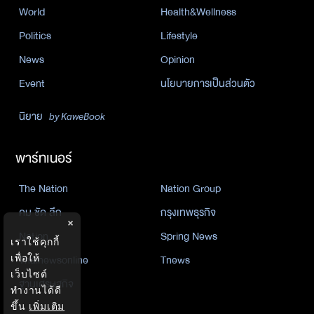
World
Health&Wellness
Politics
Lifestyle
News
Opinion
Event
นโยบายการเป็นส่วนตัว
นิยาย
by KaweBook
พาร์ทเนอร์
The Nation
Nation Group
คม ชัด ลึก
กรุงเทพธุรกิจ
×
Nation
Spring News
เราใช้คุกกี้
เพื่อให้
Thainewsonline
Tnews
เว็บไซต์
ฐานเศรษฐกิจ
ทำงานได้ดี
ขึ้น
เพิ่มเติม