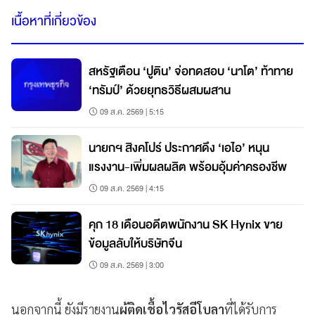
เนื้อหาที่เกี่ยวข้อง
สหรัฐเตือน ‘ปูติน’ จ่อทดสอบ ‘นาโต’ ท้าทาย
‘ทรัมป์’ ด้วยยุทธวิธีผสมผสาน
09 ส.ค. 2569 | 5:15
นายกฯ สิงคโปร์ ประกาศดึง ‘เอไอ’ หนุน
แรงงาน-เพิ่มผลผลิต พร้อมอุ้มค่าครองชีพ
09 ส.ค. 2569 | 4:15
คุก 18 เดือนอดีตพนักงาน SK Hynix ขาย
ข้อมูลลับให้บริษัทจีน
09 ส.ค. 2569 | 3:00
นอกจากนี้ ยังมีรายงาน
ผู้ติดเชื้อไวรัสอีโบลา
ที่ได้รับการ