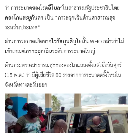
ว่า การระบาดของโรค
อีโบลา
ในสาธารณรัฐประชาธิปไตย
คองโก
และ
ยูกันดา
เป็น “ภาวะฉุกเฉินด้านสาธารณสุข
ระหว่างประเทศ”
ส่วนการระบาดเกิดจาก
ไวรัสบุนดิบูโย
นั้น WHO กล่าวว่าไม่
เข้าเกณฑ์
ภาวะฉุกเฉิน
ระดับการระบาดใหญ่
ด้านกระทรวงสาธารณสุขของคองโกแถลงตั้งแต่เมื่อวันศุกร์
(15 พ.ค.) ว่า มีผู้เสียชีวิต 80 รายจากการระบาดครั้งใหม่ใน
จังหวัดทางตะวันออก