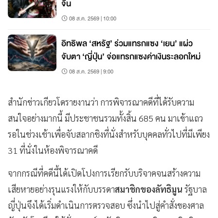
จีน
08 ส.ค. 2569 | 10:00
อิทธิพล ‘สหรัฐ’ ร่วมแทรกแซง ‘เยน’ แผ่ว
จับตา ‘ญี่ปุ่น’ จ่อแทรกแซงค่าเงินระลอกใหม่
08 ส.ค. 2569 | 9:00
สำนักข่าวเกียวโดรายงานว่า การพิจารณาคดีที่ได้รับความ
สนใจอย่างมากนี้ มีประชาชนรวมทั้งสิ้น 685 คน มาเข้าแถว
รอในช่วงเช้าเพื่อจับสลากชิงที่นั่งสำหรับบุคคลทั่วไปที่มีเพียง
31 ที่นั่งในห้องพิจารณาคดี
จากกรณีที่คดีนี้ได้เปิดโปงการเรียกรับบริจาคจนสร้างความ
เสียหายอย่างรุนแรงให้กับบรรดา
สมาชิกของลัทธิมูน
รัฐบาล
ญี่ปุ่นจึงได้เริ่มดำเนินการตรวจสอบ ซึ่งนำไปสู่คำสั่งของศาล