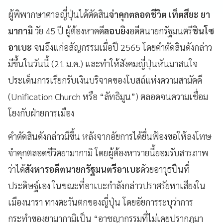
ผู้พิพากษาศาลญี่ปุ่นได้ตัดสิน
จำคุกตลอดชีวิต
เท็ตสึยะ ยา
มากามิ
วัย 45 ปี ผู้ต้องหาคดี
ลอบยิง
อดีตนายกรัฐมนตรี
ชินโซ
อาเบะ
จนถึงแก่อสัญกรรมเมื่อปี 2565 โดยคำตัดสินดังกล่าว
มีขึ้นในวันนี้ (21 ม.ค.) และทำให้สังคมญี่ปุ่นหันมาสนใจ
ประเด็นการเรียกรับเงินบริจาคของโบสถ์แห่งความสามัคคี
(Unification Church หรือ “ลัทธิมูน”) ตลอดจนความเชื่อม
โยงกับฝ่ายการเมือง
คำตัดสินดังกล่าวมีขึ้น หลังจากอัยการได้ยื่นฟ้องขอให้ลงโทษ
จำคุกตลอดชีวิตยามากามิ โดยผู้ต้องหารายนี้ยอมรับสารภาพ
ว่าได้
สังหารอดีตนายกรัฐมนตรีอาเบะ
ด้วยอาวุธปืนที่
ประดิษฐ์เอง ในขณะที่อาเบะกำลังกล่าวปราศรัยหาเสียงใน
เมืองนารา ทางตะวันตกของญี่ปุ่น โดยอัยการระบุว่าการ
กระทำของยามากามิเป็น “อาชญากรรมที่ไม่เคยปรากฏมา