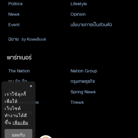
Politics
Lifestyle
News
Opinion
Event
นโยบายการเป็นส่วนตัว
นิยาย
by KaweBook
พาร์ทเนอร์
The Nation
Nation Group
คม ชัด ลึก
กรุงเทพธุรกิจ
×
Nation
Spring News
เราใช้คุกกี้
Thainewsonline
Tnews
เพื่อให้
เว็บไซต์
ฐานเศรษฐกิจ
ทำงานได้ดี
ขึ้น
เพิ่มเติม
ยอมรับ