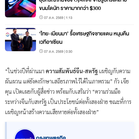
ขนมโดนัท ราคามากกว่า $300
07 ส.ค. 2569 | 1:13
‘ไทย-เมียนมา’ รื้อเศรษฐกิจชายแดน หนุนคืน
เวทีอาเซียน
07 ส.ค. 2569 | 0:30
“ในช่วงปีที่ผ่านมา
ความสัมพันธ์จีน-สหรัฐ
เผชิญกับความ
ผันผวน แต่ยังคงรักษาเสถียรภาพไว้ได้ในภาพรวม” กัว เจีย
คุน เปิดเผยกับผู้สื่อข่าว พร้อมกับเสริมว่า “ความร่วมมือ
ระหว่างจีนกับสหรัฐ เป็นประโยชน์ต่อทั้งสองฝ่าย ขณะที่การ
เผชิญหน้าสร้างความเสียหายต่อทั้งสองฝ่าย”
กรุงเทพธุรกิจ