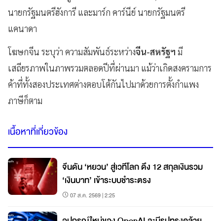
นายกรัฐมนตรีฮังการี และมาร์ก คาร์นีย์ นายกรัฐมนตรี
แคนาดา
โฆษกจีน ระบุว่า ความสัมพันธ์ระหว่าง
จีน-สหรัฐฯ
มี
เสถียรภาพในภาพรวมตลอดปีที่ผ่านมา แม้ว่าเกิดสงครามการ
ค้าที่ทั้งสองประเทศต่างตอบโต้กันไปมาด้วยการตั้งกำแพง
ภาษีก็ตาม
เนื้อหาที่เกี่ยวข้อง
จีนดัน ‘หยวน’ สู่เวทีโลก ดึง 12 สกุลเงินรวม
‘เงินบาท’ เข้าระบบชำระตรง
07 ส.ค. 2569 | 2:25
อุปกรณ์ใหม่ของ OpenAI จะมีรูปทรงคล้าย