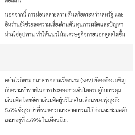
ดอลลาร์
นอกจากนี้ การผ่อนคลายความตึงเครียดระหว่างสหรัฐ และ
อิหร่านยังช่วยลดความเสี่ยงด้านต้นทุนการผลิตและปัญหา
ห่วงโซ่อุปทาน ทำให้แนวโน้มเศรษฐกิจภายนอกดูสดใสขึ้น
อย่างไรก็ตาม ธนาคารกลางเวียดนาม (SBV) ยังคงต้องเผชิญ
กับความท้าทายในการประคองการเติบโตควบคู่กับการคุม
เงินเฟ้อ โดยอัตราเงินเฟ้อผู้บริโภคในเดือนพ.ค.พุ่งสูงถึง
5.6% ซึ่งสูงกว่าที่ธนาคารกลางคาดการณ์ไว้ ก่อนจะชะลอตัว
ลงมาอยู่ที่ 4.69% ในเดือนมิ.ย.