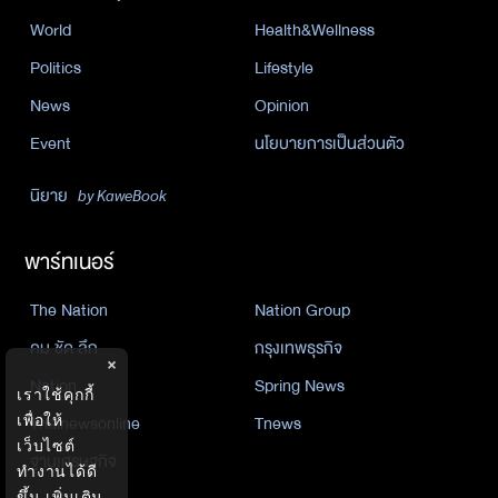
World
Health&Wellness
Politics
Lifestyle
News
Opinion
Event
นโยบายการเป็นส่วนตัว
นิยาย
by KaweBook
พาร์ทเนอร์
The Nation
Nation Group
คม ชัด ลึก
กรุงเทพธุรกิจ
×
Nation
Spring News
เราใช้คุกกี้
Thainewsonline
Tnews
เพื่อให้
เว็บไซต์
ฐานเศรษฐกิจ
ทำงานได้ดี
ขึ้น
เพิ่มเติม