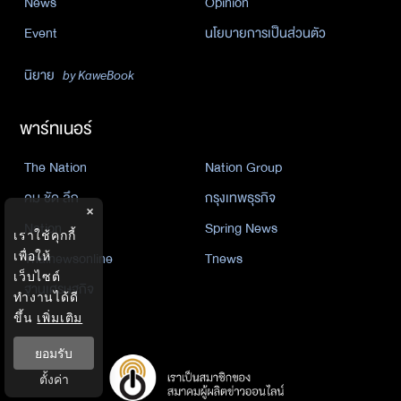
News
Opinion
Event
นโยบายการเป็นส่วนตัว
นิยาย
by KaweBook
พาร์ทเนอร์
The Nation
Nation Group
คม ชัด ลึก
กรุงเทพธุรกิจ
×
Nation
Spring News
เราใช้คุกกี้
Thainewsonline
Tnews
เพื่อให้
เว็บไซต์
ฐานเศรษฐกิจ
ทำงานได้ดี
ขึ้น
เพิ่มเติม
ยอมรับ
ตั้งค่า