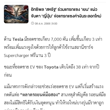
อิทธิพล ‘สหรัฐ’ ร่วมแทรกแซง ‘เยน’ แผ่ว
จับตา ‘ญี่ปุ่น’ จ่อแทรกแซงค่าเงินระลอกใหม่
08 ส.ค. 2569 | 9:00
ด้าน
Tesla
มียอดขายเกือบ 7,000 คัน เพิ่มขึ้นเกือบ 3 เท่า
พร้อมเพิ่มแรงจูงใจด้วยการให้ลูกค้าใช้งานสถานีชาร์จ
Supercharger ฟรีนาน 3 ปี
ขณะที่ยอดขาย EV ของ
Toyota
เติบโตถึง 38 เท่า จากปี
ก่อน
แม้มาตรการดังกล่าวจะช่วยเร่งยอดขาย EV แต่ก็เริ่มสร้างแรง
กดดันต่อ
“ตลาดรถยนต์มือสอง”
สาเหตุสำคัญคือ รถยนต์มือ
สองไม่มีสิทธิได้รับเงินอุดหนุน ทำให้รถใหม่บางรุ่นมีราคาถูก