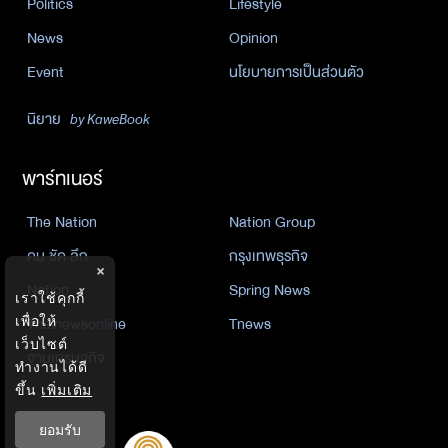
Politics
Lifestyle
News
Opinion
Event
นโยบายการเป็นส่วนตัว
นิยาย
by KaweBook
พาร์ทเนอร์
The Nation
Nation Group
คม ชัด ลึก
กรุงเทพธุรกิจ
×
Nation
Spring News
เราใช้คุกกี้
Thainewsonline
Tnews
เพื่อให้
เว็บไซต์
ฐานเศรษฐกิจ
ทำงานได้ดี
ขึ้น
เพิ่มเติม
ยอมรับ