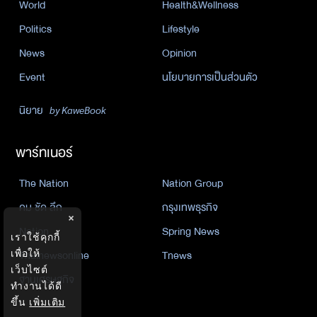
World
Health&Wellness
Politics
Lifestyle
News
Opinion
Event
นโยบายการเป็นส่วนตัว
นิยาย
by KaweBook
พาร์ทเนอร์
The Nation
Nation Group
คม ชัด ลึก
กรุงเทพธุรกิจ
×
Nation
Spring News
เราใช้คุกกี้
Thainewsonline
Tnews
เพื่อให้
เว็บไซต์
ฐานเศรษฐกิจ
ทำงานได้ดี
ขึ้น
เพิ่มเติม