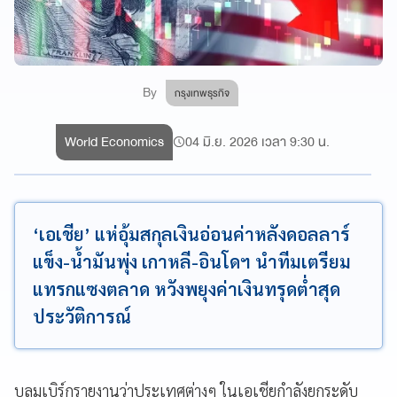
By
กรุงเทพธุรกิจ
World Economics
04 มิ.ย. 2026 เวลา 9:30 น.
‘เอเชีย’ แห่อุ้มสกุลเงินอ่อนค่าหลังดอลลาร์
แข็ง-น้ำมันพุ่ง เกาหลี-อินโดฯ นำทีมเตรียม
แทรกแซงตลาด หวังพยุงค่าเงินทรุดต่ำสุด
ประวัติการณ์
บลูมเบิร์กรายงานว่าประเทศต่างๆ ในเอเชียกำลังยกระดับ