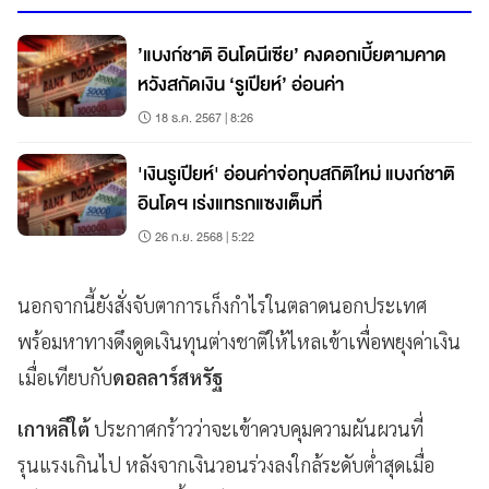
’แบงก์ชาติ อินโดนีเซีย’ คงดอกเบี้ยตามคาด
หวังสกัดเงิน ‘รูเปียห์’ อ่อนค่า
18 ธ.ค. 2567 | 8:26
'เงินรูเปียห์' อ่อนค่าจ่อทุบสถิติใหม่ แบงก์ชาติ
อินโดฯ เร่งแทรกแซงเต็มที่
26 ก.ย. 2568 | 5:22
นอกจากนี้ยังสั่งจับตาการเก็งกำไรในตลาดนอกประเทศ
พร้อมหาทางดึงดูดเงินทุนต่างชาติให้ไหลเข้าเพื่อพยุงค่าเงิน
เมื่อเทียบกับ
ดอลลาร์สหรัฐ
เกาหลีใต้
ประกาศกร้าวว่าจะเข้าควบคุมความผันผวนที่
รุนแรงเกินไป หลังจากเงินวอนร่วงลงใกล้ระดับต่ำสุดเมื่อ