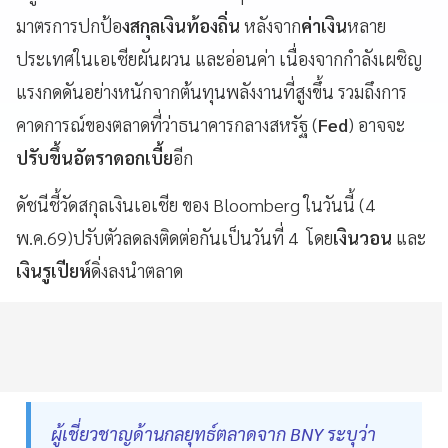
มาตรการปกป้อ
งสกุลเงินท้องถิ่น
หลังจาก
ค่าเงิน
หลาย
ประเทศในเอเชียผันผวน และอ่อนค่า เนื่องจากกำลังเผชิญ
แรงกดดันอย่างหนักจากต้นทุนพลังงานที่สูงขึ้น รวมถึงการ
คาดการณ์ของตลาดที่ว่าธนาคารกลางสหรัฐ (
Fed
) อาจจะ
ปรับขึ้นอัตราดอกเบี้ย
อีก
ดัชนีชี้วัดสกุลเงินเอเชีย ของ Bloomberg ในวันนี้ (4
พ.ค.69)ปรับตัวลดลงติดต่อกันเป็นวันที่ 4 โดย
เงินวอน
และ
เงินรูเปียห์
ดิ่งลงนำตลาด
ผู้เชี่ยวชาญด้านกลยุทธ์ตลาดจาก BNY ระบุว่า