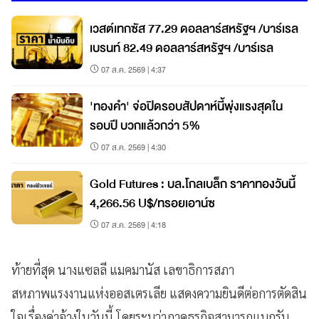
เวสต์เทกซัส 77.29 ดอลลาร์สหรัฐฯ /บาร์เรล
เบรนท์ 82.49 ดอลลาร์สหรัฐฯ /บาร์เรล
07 ส.ค. 2569 | 4:37
'ทองคำ' จ่อปิดรอบสัปดาห์นี้พุ่งแรงสุดใน
รอบปี บวกแล้วกว่า 5%
07 ส.ค. 2569 | 4:30
Gold Futures : บล.โกลเบล็ก ราคาทองวันนี้
4,266.56 U$/ทรอยเอาน์ซ
07 ส.ค. 2569 | 4:18
ท้ายที่สุด นางแซลลี แมคมานัส เลขาธิการสภา
สหภาพแรงงานแห่งออสเตรเลีย แสดงความยินดีต่อการตัดสิน
ใจเรื่องค่าจ้างในวันนี้ โดยระบุว่าภาคธุรกิจสามารถแบกรับ