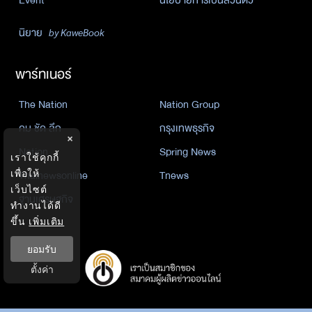
นิยาย
by KaweBook
พาร์ทเนอร์
The Nation
Nation Group
คม ชัด ลึก
กรุงเทพธุรกิจ
×
Nation
Spring News
เราใช้คุกกี้
Thainewsonline
Tnews
เพื่อให้
เว็บไซต์
ฐานเศรษฐกิจ
ทำงานได้ดี
ขึ้น
เพิ่มเติม
ยอมรับ
ตั้งค่า