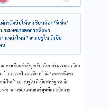
กำลังบีบให้อาเซียนต้อง ‘รีเซ็ต’
ยประเทศเร่งลดการพึ่งพา
“แหล่งใหม่” จากบรูไน ลิเบีย
แทน
 ของ
อาเซียน
กำลังถูกเขียนใหม่อย่างเร่งด่วน โดย
ันว่า ประเทศในอาเซียนกำลัง “ลดการพึ่งพา
ล่งใหม่” อย่าง
บรูไน ลิเบีย สหรัฐ
รวมถึง
จ ท่ามกลาง
ช่องแคบฮอร์มุซ
ที่แทบปิดตาย