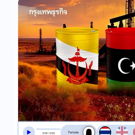
สลับเสียงอ่าน
0
:
00
/
0
:
00