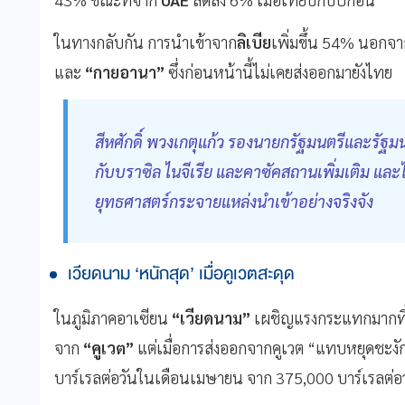
ในทางกลับกัน การนำเข้าจาก
ลิเบีย
เพิ่มขึ้น 54% นอกจาก
และ
“กายอานา”
ซึ่งก่อนหน้านี้ไม่เคยส่งออกมายังไทย
สีหศักดิ์ พวงเกตุแก้ว รองนายกรัฐมนตรีและรัฐ
กับบราซิล ไนจีเรีย และคาซัคสถานเพิ่มเติม แล
ยุทธศาสตร์กระจายแหล่งนำเข้าอย่างจริงจัง
เวียดนาม ‘หนักสุด’ เมื่อคูเวตสะดุด
ในภูมิภาคอาเซียน
“เวียดนาม”
เผชิญแรงกระแทกมากที่ส
จาก
“คูเวต”
แต่เมื่อการส่งออกจากคูเวต “แทบหยุดชะงั
บาร์เรลต่อวันในเดือนเมษายน จาก 375,000 บาร์เรลต่อว