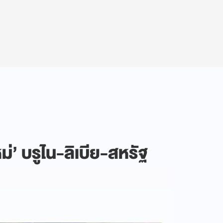
ม่’ บรูไน-ลิเบีย-สหรัฐ