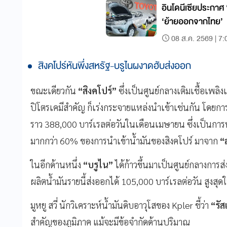
อินโดนีเซียประกาศ
‘ย้ายออกจากไทย’
08 ส.ค. 2569 | 7:
สิงคโปร์หันพึ่งสหรัฐ-บรูไนผงาดฮับส่งออก
ขณะเดียวกัน
“สิงคโปร์”
ซึ่งเป็นศูนย์กลางเติมเชื้อเพล
ปิโตรเคมีสำคัญ ก็เร่งกระจายแหล่งนำเข้าเช่นกัน โดย
ราว 388,000 บาร์เรลต่อวันในเดือนเมษายน ซึ่งเป็นกา
มากกว่า 60% ของการนำเข้าน้ำมันของสิงคโปร์ มาจาก
“
ในอีกด้านหนึ่ง
“บรูไน”
ได้ก้าวขึ้นมาเป็นศูนย์กลางกา
ผลิตน้ำมันรายนี้ส่งออกได้ 105,000 บาร์เรลต่อวัน สูงสุด
มูหยู สวี่ นักวิเคราะห์น้ำมันดิบอาวุโสของ Kpler ชี้ว่า
“รัส
สำคัญของภูมิภาค แม้จะมีข้อจำกัดด้านปริมาณ