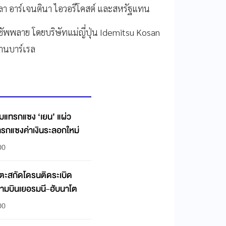
โกลา อาร์เจนตินา ไอวอรีโคสต์ และสหรัฐแทน
กซัพพลาย โดยบริษัทแม่ญี่ปุ่น Idemitsu Kosan
้านบาร์เรล
วมแทรกแซง ‘เยน’ แผ่ว
อแทรกแซงค่าเงินระลอกใหม่
00
เตะสกัดโดรนติดระเบิด
นามบินเยอรมนี-ฮับนาโต
00