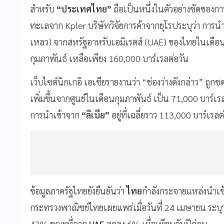
สำหรับ
“ประเทศไทย”
ถือเป็นหนึ่งในตัวอย่างชัดของกา
ทะเลจาก Kpler บริษัทวิจัยการค้าจากยุโรประบุว่า การ
เหลว) จากสหรัฐอาหรับเอมิเรตส์ (UAE) ของไทยในเดื
กุมภาพันธ์ เหลือเพียง 160,000 บาร์เรลต่อวัน
เว็บไซต์นิกเกอิ เอเชียรายงานว่า “ช่องว่างดังกล่าว” ถู
เพิ่มขึ้นจากศูนย์ในเดือนกุมภาพันธ์ เป็น 71,000 บาร์เรล
การนำเข้าจาก
“ลิเบีย”
อยู่ที่เฉลี่ยราว 113,000 บาร์เรล
ข้อมูลภาครัฐไทยยังยืนยันว่า
ไทย
กำลังกระจายแหล่งนำเข้า
กระทรวงพาณิชย์ไทยเผยแพร่เมื่อวันที่ 24 เมษายน ระบุว
43% ขณะที่จาก
UAE
ลดลง 6% เมื่อเทียบกับปีก่อน