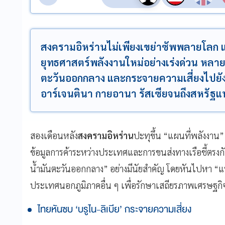
สงครามอิหร่านไม่เพียงเขย่าซัพพลายโลก แต่
ยุทธศาสตร์พลังงานใหม่อย่างเร่งด่วน หลา
ตะวันออกกลาง และกระจายความเสี่ยงไปยัง 
อาร์เจนตินา กายอานา รัสเซียจนถึงสหรัฐ
สองเดือนหลัง
สงครามอิหร่าน
ปะทุขึ้น “แผนที่พลังงาน”
ข้อมูลการค้าระหว่างประเทศและการขนส่งทางเรือชี้ตรงก
น้ำมันตะวันออกกลาง” อย่างมีนัยสำคัญ โดยหันไปหา “แห
ประเทศนอกภูมิภาคอื่น ๆ เพื่อรักษาเสถียรภาพเศรษฐกิ
ไทยหันซบ ‘บรูไน-ลิเบีย’ กระจายความเสี่ยง