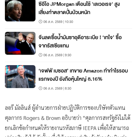
ซีอีโอ JPMorgan เตือนใช้ 'เลเวอเรจ' สูง
เสี่ยงทำตลาดปั่นป่วนหนัก
06 ส.ค. 2569 | 10:30
จีนลดซื้อน้ำมันซาอุดีอาระเบีย ! ‘เทใจ’ ซื้อ
จากรัสเซียแทน
06 ส.ค. 2569 | 9:30
‘เจฟฟ์ เบซอส’ เทขาย Amazon ทำกำไรรอบ
แรกของปี ยังถือหุ้นใหญ่ 8.16%
06 ส.ค. 2569 | 8:30
ลอรี มัลลินส์ ผู้อำนวยการฝ่ายปฏิบัติการของบริษัทตัวแทน
ศุลกากร Rogers & Brown อธิบายว่า “ศุลกากรสหรัฐยังไม่ได้
ยกเลิกข้อกำหนดให้รายงานรหัสภาษี IEEPA เพื่อให้สามารถ