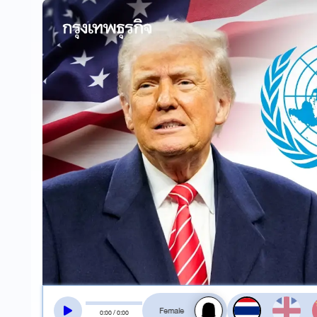
สลับเสียงอ่าน
0
:
00
/
0
:
00