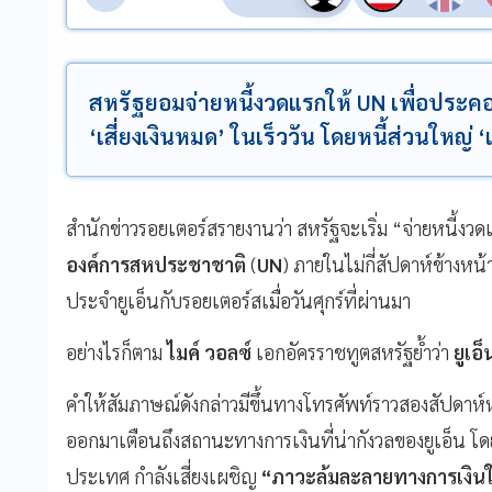
สหรัฐยอมจ่ายหนี้งวดแรกให้ UN เพื่อประคอง
‘เสี่ยงเงินหมด’ ในเร็ววัน โดยหนี้ส่วนใหญ่ 
สำนักข่าวรอยเตอร์สรายงานว่า สหรัฐจะเริ่ม “จ่ายหนี้งว
องค์การสหประชาชาติ
(
UN
) ภายในไม่กี่สัปดาห์ข้างห
ประจำยูเอ็นกับรอยเตอร์สเมื่อวันศุกร์ที่ผ่านมา
อย่างไรก็ตาม
ไมค์ วอลซ์
เอกอัครราชทูตสหรัฐย้ำว่า
ยูเอ็
คำให้สัมภาษณ์ดังกล่าวมีขึ้นทางโทรศัพท์ราวสองสัปดาห์
ออกมาเตือนถึงสถานะทางการเงินที่น่ากังวลของยูเอ็น โด
ประเทศ กำลังเสี่ยงเผชิญ
“ภาวะล้มละลายทางการเงินใ