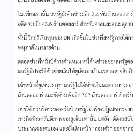
ไม่เพียงเท่านั้น สหรัฐยังค้างชำระอีก 2.4 พันล้านดอลลา
อดีต รวมถึง 43.6 ล้านดอลลาร์ สำหรับศาลและคณะตุลาก
ทั้งนี้ วิกฤติเงินทุนของ
UN
เกิดขึ้นในช่วงที่สหรัฐภายใต้
พหุภาคีในหลายด้าน
ตลอดช่วงที่ทรัมป์ดำรงตำแหน่ง หนี้ค้างชำระของสหรัฐต่อย
สหรัฐมีประวัติค้างจ่ายเงินให้ยูเอ็นมาเป็นเวลาหลายสิบปี
เจ้าหน้าที่ยูเอ็นระบุว่า สหรัฐไม่ได้จ่ายเงินสมทบงบประม
ล้านดอลลาร์ และยังค้างเพิ่มอีก 767 ล้านดอลลาร์ สำหรั
ภายใต้การบริหารของทรัมป์ สหรัฐไม่เพียงปฏิเสธการจ่
ภารกิจรักษาสันติภาพของยูเอ็นเท่านั้น แต่ยัง “ตัดงบสน
ประมาณของตนเอง และยังเดินหน้า “ถอนตัว” ออกจากองค