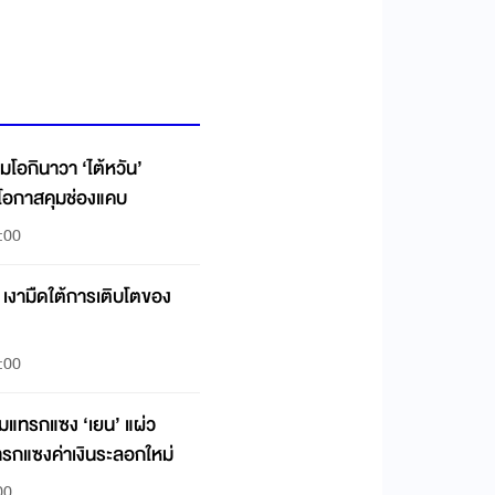
่มโอกินาวา ‘ไต้หวัน’
โอกาสคุมช่องแคบ
:00
็ง’ เงามืดใต้การเติบโตของ
:00
วมแทรกแซง ‘เยน’ แผ่ว
อแทรกแซงค่าเงินระลอกใหม่
00