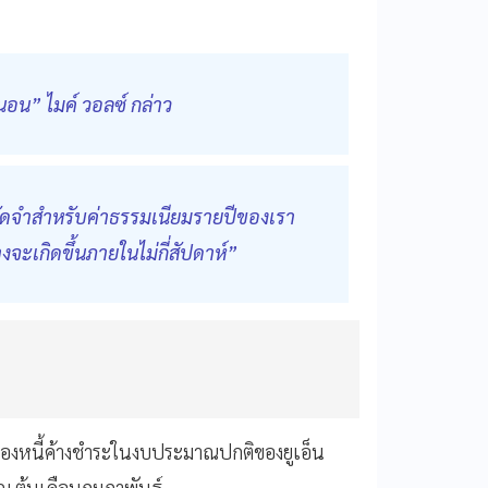
่นอน” ไมค์ วอลซ์ กล่าว
ัดจำสำหรับค่าธรรมเนียมรายปีของเรา
งจะเกิดขึ้นภายในไม่กี่สัปดาห์”
 ของหนี้ค้างชำระในงบประมาณปกติของยูเอ็น
 ณ ต้นเดือนกุมภาพันธ์