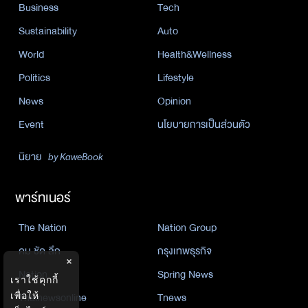
Business
Tech
Sustainability
Auto
World
Health&Wellness
Politics
Lifestyle
News
Opinion
Event
นโยบายการเป็นส่วนตัว
นิยาย
by KaweBook
พาร์ทเนอร์
The Nation
Nation Group
คม ชัด ลึก
กรุงเทพธุรกิจ
×
Nation
Spring News
เราใช้คุกกี้
Thainewsonline
Tnews
เพื่อให้