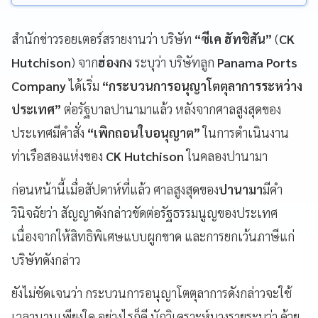
สำนักข่าวรอยเตอร์สรายงานว่า บริษัท
“ซีเค ฮัทชิสัน”
(
CK
Hutchison
) จาก
ฮ่องกง
ระบุว่า บริษัทลูก
Panama Ports
Company
ได้เริ่ม
“กระบวนการอนุญาโตตุลาการระหว่าง
ประเทศ”
ต่อรัฐบาลปานามาแล้ว หลังจากศาลสูงสุดของ
ประเทศมีคำสั่ง
“เพิกถอนใบอนุญาต”
ในการดำเนินงาน
ท่าเรือสองแห่งของ
CK Hutchison
ในคลองปานามา
ก่อนหน้านี้เมื่อสัปดาห์ที่แล้ว ศาลสูงสุดของ
ปานามา
มีคำ
วินิจฉัยว่า สัญญาดังกล่าวขัดต่อรัฐธรรมนูญของประเทศ
เนื่องจากให้สิทธิพิเศษแบบผูกขาด และการยกเว้นภาษีแก่
บริษัทดังกล่าว
ยังไม่ชัดเจนว่า กระบวนการอนุญาโตตุลาการดังกล่าวจะใช้
เวลานานเพียงใด อย่างไรก็ดี นักวิเคราะห์บางรายระบุว่า ด้วย