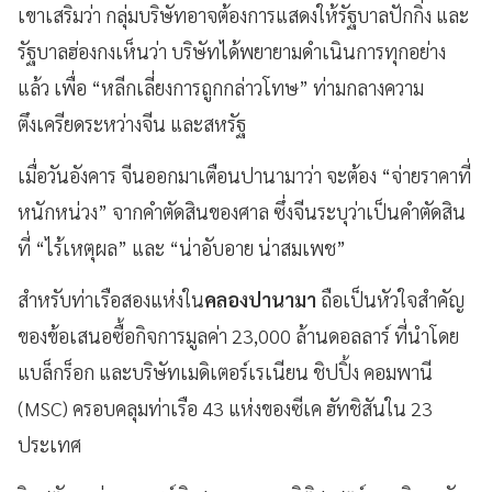
เขาเสริมว่า กลุ่มบริษัทอาจต้องการแสดงให้รัฐบาลปักกิ่ง และ
รัฐบาลฮ่องกงเห็นว่า บริษัทได้พยายามดำเนินการทุกอย่าง
แล้ว เพื่อ “หลีกเลี่ยงการถูกกล่าวโทษ” ท่ามกลางความ
ตึงเครียดระหว่างจีน และสหรัฐ
เมื่อวันอังคาร จีนออกมาเตือนปานามาว่า จะต้อง “จ่ายราคาที่
หนักหน่วง” จากคำตัดสินของศาล ซึ่งจีนระบุว่าเป็นคำตัดสิน
ที่ “ไร้เหตุผล” และ “น่าอับอาย น่าสมเพช”
สำหรับท่าเรือสองแห่งใน
คลองปานามา
ถือเป็นหัวใจสำคัญ
ของข้อเสนอซื้อกิจการมูลค่า 23,000 ล้านดอลลาร์ ที่นำโดย
แบล็กร็อก และบริษัทเมดิเตอร์เรเนียน ชิปปิ้ง คอมพานี
(MSC) ครอบคลุมท่าเรือ 43 แห่งของซีเค ฮัทชิสันใน 23
ประเทศ