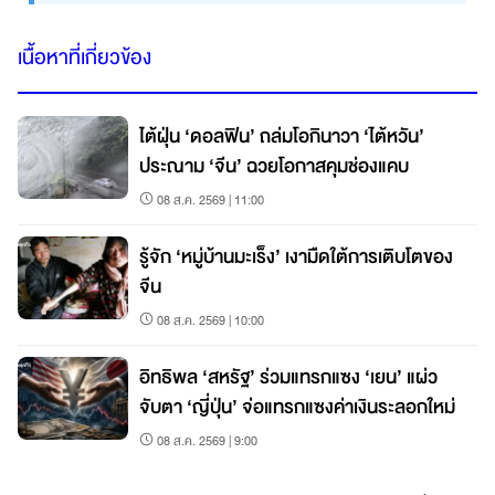
เนื้อหาที่เกี่ยวข้อง
ไต้ฝุ่น ‘ดอลฟิน’ ถล่มโอกินาวา ‘ไต้หวัน’
ประณาม ‘จีน’ ฉวยโอกาสคุมช่องแคบ
08 ส.ค. 2569 | 11:00
รู้จัก ‘หมู่บ้านมะเร็ง’ เงามืดใต้การเติบโตของ
จีน
08 ส.ค. 2569 | 10:00
อิทธิพล ‘สหรัฐ’ ร่วมแทรกแซง ‘เยน’ แผ่ว
จับตา ‘ญี่ปุ่น’ จ่อแทรกแซงค่าเงินระลอกใหม่
08 ส.ค. 2569 | 9:00