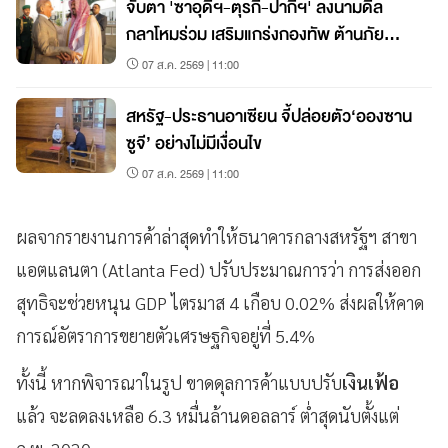
จับตา 'ซาอุดีฯ-ตุรกี-ปากีฯ' ลงนามดีล
กลาโหมร่วม เสริมแกร่งกองทัพ ต้านภัย
คุกคาม
07 ส.ค. 2569 | 11:00
สหรัฐ-ประธานอาเซียน จี้ปล่อยตัว‘อองซาน
ซูจี’ อย่างไม่มีเงื่อนไข
07 ส.ค. 2569 | 11:00
ผลจากรายงานการค้าล่าสุดทำให้ธนาคารกลางสหรัฐฯ สาขา
แอตแลนตา (Atlanta Fed) ปรับประมาณการว่า การส่งออก
สุทธิจะช่วยหนุน GDP ไตรมาส 4 เกือบ 0.02% ส่งผลให้คาด
การณ์อัตราการขยายตัวเศรษฐกิจอยู่ที่ 5.4%
ทั้งนี้ หากพิจารณาในรูป ขาดดุลการค้าแบบปรับ
เงินเฟ้อ
แล้ว จะลดลงเหลือ 6.3 หมื่นล้านดอลลาร์ ต่ำสุดนับตั้งแต่