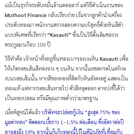
แม้เป็นธุรกิจระดับหมื่นล้านดอลลาร์ แต่วิธีดำเนินงานของ
Muthoot Finance
กลับเรียบง่าย เริ่มจากลูกค้านำเครื่อง
ประดับทองมา พนักงานตรวจสอบความบริสุทธิ์ด้วยหินสีดำ
แบบพิเศษที่เรียกว่า
“Kasauti”
ซึ่งเป็นวิธีดั้งเดิมของวง
ตระกูลมาเกือบ 100 ปี
วิธีทำคือ เจ้าหน้าที่จะถูชิ้นทองเบาๆลงบนหิน
Kasauti
เพื่อ
ให้เกิดรอยเส้นสีทองจาง ๆ บนหิน จากนั้นหยดกรดไนตริกล
งบนรอยเส้นนั้น หากสีของทองที่ติดกับหินยังคงอยู่ แสดงเป็น
ทองแท้ แต่หากรอยเส้นหายไป ตัวสีหลุดออก อาจบ่งชี้ได้ว่า
เป็นทองปลอม หรือมีคุณภาพต่ำกว่ามาตรฐาน
เมื่อพิสูจน์ได้แล้ว
บริษัทจะปล่อยกู้เงิน “สูงสุด 75% ของ
มูลค่าทอง” คิดดอกเบี้ยราว 1–1.5% ต่อเดือน ซึ่งอัตราต่อปี
อาจสูงถึง 19% จากนั้นก็เก็บทองนี้ไว้ในตู้นิรภัยที่เชื่อมกับ