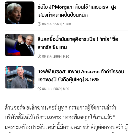
ซีอีโอ JPMorgan เตือนใช้ 'เลเวอเรจ' สูง
เสี่ยงทำตลาดปั่นป่วนหนัก
06 ส.ค. 2569 | 10:30
จีนลดซื้อน้ำมันซาอุดีอาระเบีย ! ‘เทใจ’ ซื้อ
จากรัสเซียแทน
06 ส.ค. 2569 | 9:30
‘เจฟฟ์ เบซอส’ เทขาย Amazon ทำกำไรรอบ
แรกของปี ยังถือหุ้นใหญ่ 8.16%
06 ส.ค. 2569 | 8:30
ด้านจอร์จ อเล็กซานเดอร์ มูทูต กรรมการผู้จัดการเล่าว่า
บริษัทตั้งใจให้บริการเฉพาะ “ทองที่เคยถูกใช้งานแล้ว”
เพราะเครื่องประดับเหล่านี้มีความหมายสำคัญต่อครอบครัว ผู้