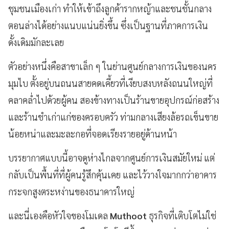
ชุมชนเมืองเก่า ทำให้เข้าถึงลูกค้ารากหญ้าและชนชั้นกลาง
ตอนล่างได้อย่างแนบแน่นยิ่งขึ้น ซึ่งเป็นฐานที่ภาคการเงิน
ดั้งเดิมมักละเลย
ตัวอย่างหนึ่งคือสาขาเล็ก ๆ ในย่านศูนย์กลางการเงินของนคร
มุมไบ ตั้งอยู่บนถนนสายคดเคี้ยวที่เงียบสงบหลังถนนใหญ่ที่
คลาคล่ำไปด้วยผู้คน สองข้างทางเป็นร้านขายอุปกรณ์ก่อสร้าง
และร้านชำเก่าแก่ของครอบครัว ท่ามกลางเสียงล้อรถเข็นขาย
น้อยหน่าและมะละกอที่จอดเรียงรายอยู่ด้านหน้า
บรรยากาศแบบนี้อาจดูห่างไกลจากศูนย์การเงินสมัยใหม่ แต่
กลับเป็นพื้นที่ที่ผู้คนรู้สึกคุ้นเคย และไว้วางใจมากกว่าอาคาร
กระจกสูงตระหง่านของธนาคารใหญ่
และนี่เองคือหัวใจของโมเดล
Muthoot
ธุรกิจที่เติบโตไม่ใช่