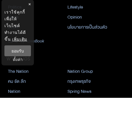
×
Politics
Lifestyle
เราใช้คุกกี้
News
Opinion
เพื่อให้
เว็บไซต์
Event
นโยบายการเป็นส่วนตัว
ทำงานได้ดี
ขึ้น
เพิ่มเติม
นิยาย
by KaweBook
ยอมรับ
พาร์ทเนอร์
ตั้งค่า
The Nation
Nation Group
คม ชัด ลึก
กรุงเทพธุรกิจ
Nation
Spring News
Thainewsonline
Tnews
ฐานเศรษฐกิจ