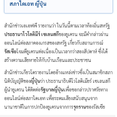
สภาไดเอท ญี่ปุ่น
สำนักข่าวเอเอฟพี รายงานว่า ในวันนี้ตามเวลาท้องถิ่นสหรัฐ
ประธานาโวโลดิมีร์ เซเลนสกี
ของยูเครน จะมีคำกล่าวผ่าน
ออนไลน์ต่อสภาคองเกรสของสหรัฐ เกี่ยวกับสถานการณ์
รัสเซีย
โจมตียูเครนต่อเนื่องเป็นเวลากว่าสองสัปดาห์ ซึ่งได้
สร้างความเสียหายให้กับบ้านเรือนและประชาชน
สำนักข่าวเกียวโดรายงานโดยอ้างแหล่งข่าวซึ่งเป็นสมาชิกสภา
นิติบัญญัติของ
ญี่ปุ่น
ว่า ประธานาธิบดีโวโลดิเมียร์ เซเลนสกี
ผู้นำยูเครน ได้ติดต่อ
รัฐบาลญี่ปุ่น
เพื่อขอกล่าวปราศรัยทาง
ออนไลน์ต่อสภาไดเอท เพื่อระดมเสียงสนับสนุนจาก
นานาชาติในการปกป้องยูเครนจากการ
รุกราน
ของรัสเซีย