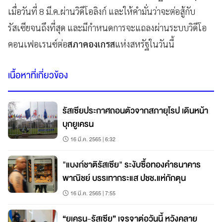
เมื่อวันที่ 8 มี.ค.ผ่านวิดีโอลิงก์ และให้คำมั่นว่าจะต่อสู้กับ
รัสเซียจนถึงที่สุด และมีกำหนดการจะแถลงผ่านระบบวิดีโอ
คอนเฟอเรนซ์ต่อ
สภาคองเกรส
แห่งสหรัฐในวันนี้
เนื้อหาที่เกี่ยวข้อง
รัสเซียประกาศถอนตัวจากสภายุโรป เดินหน้า
บุกยูเครน
16 มี.ค. 2565 | 6:32
"แบงก์ชาติรัสเซีย" ระงับซื้อทองคำธนาคาร
พาณิชย์ บรรเทากระแส ปชช.แห่กักตุน
16 มี.ค. 2565 | 7:55
“ยูเครน-รัสเซีย” เจรจาต่อวันนี้ หวังคลาย