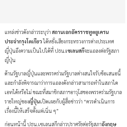
แหล่งข่าวดังกล่าวระบุว่า
สถานเอกอัครราชทูตยูเครน
ประจำกรุงโตเกียว
ได้หยั่งเสียงกระทรวงการต่างประเทศ
ญี่ปุ่นถึงความเป็นไปได้ที่ ปธน.
เซเลนสกี
จะแถลงต่อรัฐสภา
ญี่ปุ่น
ด้านรัฐบาลญี่ปุ่นและพรรคร่วมรัฐบาลต่างสนใจรับข้อเสนอนี้
และกำลังพิจารณาว่าการแถลงดังกล่าวสามารถทำในสภาได
เอทได้หรือไม่ ขณะที่สมาชิกสภาฯอาวุโสของพรรคร่วมรัฐบาล
รายใหญ่ของ
ญี่ปุ่น
เปิดเผยกับผู้สื่อข่าวว่า “ควรดำเนินการ
เรื่องนี้ให้เสร็จตั้งแต่เนิ่น ๆ”
ก่อนหน้านี้ ปธน.เซเลนสกีกล่าวปราศรัยต่อรัฐสภา
อังกฤษ