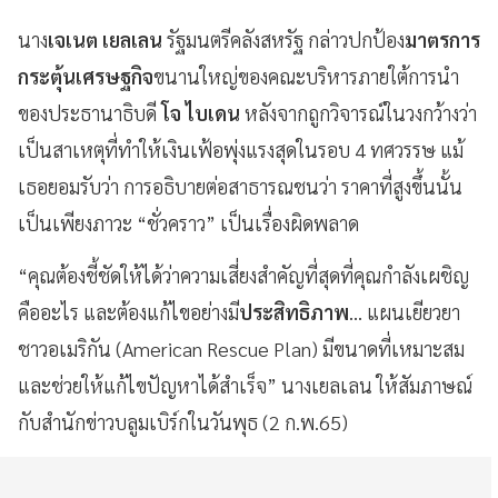
นาง
เจเนต เยลเลน
รัฐมนตรีคลังสหรัฐ กล่าวปกป้อง
มาตรการ
กระตุ้นเศรษฐกิจ
ขนานใหญ่ของคณะบริหารภายใต้การนำ
ของประธานาธิบดี
โจ ไบเดน
หลังจากถูกวิจารณ์ในวงกว้างว่า
เป็นสาเหตุที่ทำให้เงินเฟ้อพุ่งแรงสุดในรอบ 4 ทศวรรษ แม้
เธอยอมรับว่า การอธิบายต่อสาธารณชนว่า ราคาที่สูงขึ้นนั้น
เป็นเพียงภาวะ “ชั่วคราว” เป็นเรื่องผิดพลาด
“คุณต้องชี้ชัดให้ได้ว่าความเสี่ยงสำคัญที่สุดที่คุณกำลังเผชิญ
คืออะไร และต้องแก้ไขอย่างมี
ประสิทธิภาพ
... แผนเยียวยา
ชาวอเมริกัน (American Rescue Plan) มีขนาดที่เหมาะสม
และช่วยให้แก้ไขปัญหาได้สำเร็จ” นางเยลเลน ให้สัมภาษณ์
กับสำนักข่าวบลูมเบิร์กในวันพุธ (2 ก.พ.65)