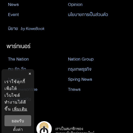
News
Opinion
Event
นโยบายการเป็นส่วนตัว
นิยาย
by KaweBook
พาร์ทเนอร์
The Nation
Nation Group
คม ชัด ลึก
กรุงเทพธุรกิจ
×
Nation
Spring News
เราใช้คุกกี้
เพื่อให้
Thainewsonline
Tnews
เว็บไซต์
ฐานเศรษฐกิจ
ทำงานได้ดี
ขึ้น
เพิ่มเติม
ยอมรับ
ตั้งค่า