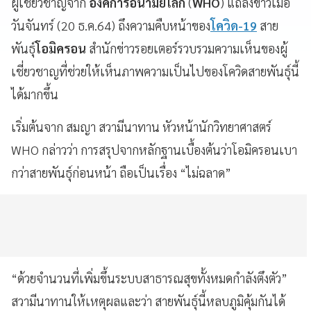
ผู้เชี่ยวชาญจาก
องค์การอนามัยโลก
(
WHO
) แถลงข่าวเมื่อ
วันจันทร์ (20 ธ.ค.64) ถึงความคืบหน้าของ
โควิด-19
สาย
พันธุ์
โอมิครอน
สำนักข่าวรอยเตอร์รวบรวมความเห็นของผู้
เชี่ยวชาญที่ช่วยให้เห็นภาพความเป็นไปของโควิดสายพันธุ์นี้
ได้มากขึ้น
เริ่มต้นจาก สมญา สวามีนาทาน หัวหน้านักวิทยาศาสตร์
WHO กล่าวว่า การสรุปจากหลักฐานเบื้องต้นว่าโอมิครอนเบา
กว่าสายพันธ์ุก่อนหน้า ถือเป็นเรื่อง “ไม่ฉลาด”
“ด้วยจำนวนที่เพิ่มขึ้นระบบสาธารณสุขทั้งหมดกำลังตึงตัว”
สวามีนาทานให้เหตุผลและว่า สายพันธุ์นี้หลบภูมิคุ้มกันได้