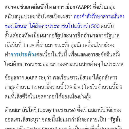
สมาคมช่วยเหลือนักโทษการเมือง (AAPP)
ซึ่งเป็นกลุ่ม
สนับสนุนประชาธิปไตยเปิดเผยว่า
กองกำลังรักษาความมั่นคง
ของเมียนมา ได้สังหารประชาชนไปแล้วกว่า 500
คนนับ
ตั้งแต่
กองทัพเมียนมา
ก่อ
รัฐประหารยึดอำนาจ
จากรัฐบาล
เมื่อวันที่ 1 ก.พ.ที่ผ่านมา ขณะที่กลุ่มนักเคลื่อนไหวยังคง
ทำ
การประท้วง
ต่อเนื่องในวันนี้ เพื่อแสดงอารยะขัดขืนครั้ง
ใหม่ด้วยการขนขยะออกมากองตามถนนสายต่างๆ ในประเทศ
ข้อมูลจาก
AAPP
ระบุว่า พลเรือนชาวเมียนมาได้ถูกสังหาร
ล่าสุดจำนวน 14 คนเมื่อวานนี้ (29 มี.ค.) โดยในจำนวนนี้มี 8
คนที่เสียชีวิตในเขตดากองใต้ของเมืองย่างกุ้ง
ด้าน
สถาบันโลวี (Lowy Institute)
ซึ่งเป็นสถาบันวิจัยของ
ออสเตรเลียระบุว่า ขณะนี้เมียนมากำลังจะกลายเป็น “
รัฐล้ม
เหลว
หรือ
Failed State
” และจำเป็นอย่างยิ่งที่ประเทศทั่ว