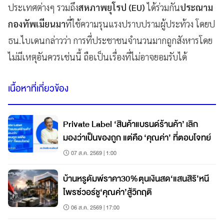
ประเทศต่างๆ รวมถึง
สหภาพยุโรป
(EU)
ได้ร่วมกัน
ประณาม
กองทัพเมียนมา
ที่ใช้ความรุนแรงปราบปรามผู้ประท้วง โดยป
ธน.ไบเดนกล่าวว่า การที่ประชาชนจำนวนมากถูกสังหารโดย
ไม่มีเหตุอันควรเช่นนี้ ถือเป็นเรื่องที่ไม่อาจยอมรับได้
เนื้อหาที่เกี่ยวข้อง
Private Label ‘สินค้าแบรนด์ร้านค้า’ เลิก
มองว่าเป็นของถูก แต่คือ ‘คุณค่า’ ที่ตอบโจทย์
07 ส.ค. 2569 | 1:00
บ้านหรูดัมพ์ราคา30%ตุนเงินสด‘แสนสิริ’หนี
ไพรซ์วอร์ชู‘คุณค่า’สู้วิกฤติ
06 ส.ค. 2569 | 17:00