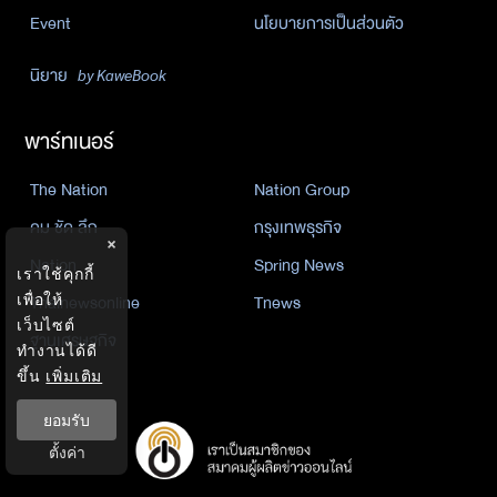
Event
นโยบายการเป็นส่วนตัว
นิยาย
by KaweBook
พาร์ทเนอร์
The Nation
Nation Group
คม ชัด ลึก
กรุงเทพธุรกิจ
×
Nation
Spring News
เราใช้คุกกี้
เพื่อให้
Thainewsonline
Tnews
เว็บไซต์
ฐานเศรษฐกิจ
ทำงานได้ดี
ขึ้น
เพิ่มเติม
ยอมรับ
ตั้งค่า