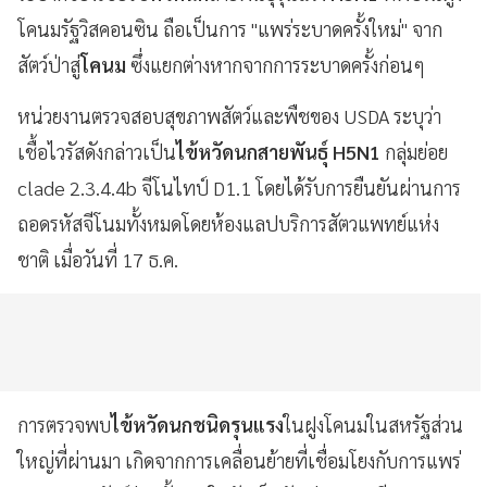
โคนมรัฐวิสคอนซิน ถือเป็นการ "แพร่ระบาดครั้งใหม่" จาก
สัตว์ป่าสู่
โคนม
ซึ่งแยกต่างหากจากการระบาดครั้งก่อนๆ
หน่วยงานตรวจสอบสุขภาพสัตว์และพืชของ USDA ระบุว่า
เชื้อไวรัสดังกล่าวเป็น
ไข้หวัดนกสายพันธุ์ H5N1
กลุ่มย่อย
clade 2.3.4.4b จีโนไทป์ D1.1 โดยได้รับการยืนยันผ่านการ
ถอดรหัสจีโนมทั้งหมดโดยห้องแลปบริการสัตวแพทย์แห่ง
ชาติ เมื่อวันที่ 17 ธ.ค.
การตรวจพบ
ไข้หวัดนกชนิดรุนแรง
ในฝูงโคนมในสหรัฐส่วน
ใหญ่ที่ผ่านมา เกิดจากการเคลื่อนย้ายที่เชื่อมโยงกับการแพร่