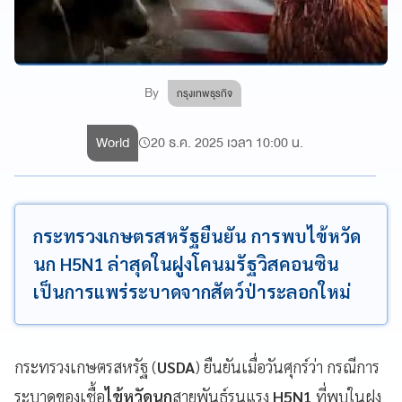
By
กรุงเทพธุรกิจ
World
20 ธ.ค. 2025 เวลา 10:00 น.
กระทรวงเกษตรสหรัฐยืนยัน การพบไข้หวัด
นก H5N1 ล่าสุดในฝูงโคนมรัฐวิสคอนซิน
เป็นการแพร่ระบาดจากสัตว์ป่าระลอกใหม่
กระทรวงเกษตรสหรัฐ (
USDA
) ยืนยันเมื่อวันศุกร์ว่า กรณีการ
ระบาดของเชื้อ
ไข้หวัดนก
สายพันธุ์รุนแรง
H5N1
ที่พบในฝูง