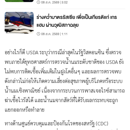
08 ส.ค. 2569 | 3:02
ร่างคว่ำบาตรรัสเซีย เพื่อเป็นเกียรติแก่ เกร
แฮม ผ่านวุฒิสภาฉลุย
08 ส.ค. 2569 | 1:11
อย่างไรก็ดี USDA ระบุว่ากรณีล่าสุดในรัฐวิสคอนซิน ซึ่งตรวจ
พบภายใต้ยุทธศาสตร์การตรวจน้ำนมระดับชาติของ USDA ยัง
ไม่พบการติดเชื้อเพิ่มเติมในฝูงโคอื่นๆ และผลการตรวจพบ
ดังกล่าวไม่ก่อให้เกิดความเสี่ยงต่อสุขภาพผู้บริโภคหรือระบบ
น้ำนมเชิงพาณิชย์ เนื่องจากกระบวนการพาสเจอไรซ์สามารถ
ฆ่าเชื้อไวรัสได้ และน้ำนมจากสัตว์ที่ได้รับผลกระทบจะถูก
แยกออกหรือทำลาย
ทางด้านศูนย์ควบคุมและป้องกันโรคของสหรัฐ (CDC)