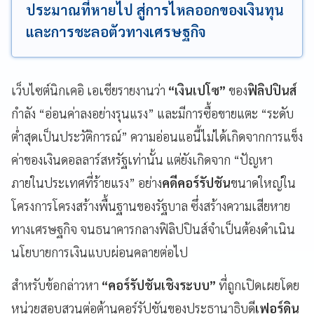
ประมาณที่หายไป สู่การไหลออกของเงินทุน
และการชะลอตัวทางเศรษฐกิจ
เว็บไซต์นิกเคอิ เอเชียรายงานว่า
“เงินเปโซ”
ของ
ฟิลิปปินส์
กำลัง “อ่อนค่าลงอย่างรุนแรง” และมีการซื้อขายแตะ “ระดับ
ต่ำสุดเป็นประวัติการณ์” ความอ่อนแอนี้ไม่ได้เกิดจากการแข็ง
ค่าของเงินดอลลาร์สหรัฐเท่านั้น แต่ยังเกิดจาก “ปัญหา
ภายในประเทศที่ร้ายแรง” อย่าง
คดีคอร์รัปชัน
ขนาดใหญ่ใน
โครงการโครงสร้างพื้นฐานของรัฐบาล ซึ่งสร้างความเสียหาย
ทางเศรษฐกิจ จนธนาคารกลางฟิลิปปินส์จำเป็นต้องดำเนิน
นโยบายการเงินแบบผ่อนคลายต่อไป
สำหรับข้อกล่าวหา
“คอร์รัปชันเชิงระบบ”
ที่ถูกเปิดเผยโดย
หน่วยสอบสวนต่อต้านคอร์รัปชันของประธานาธิบดี
เฟอร์ดิน