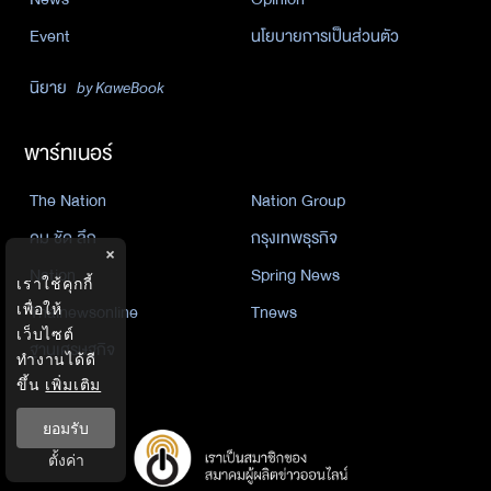
Event
นโยบายการเป็นส่วนตัว
นิยาย
by KaweBook
พาร์ทเนอร์
The Nation
Nation Group
คม ชัด ลึก
กรุงเทพธุรกิจ
×
Nation
Spring News
เราใช้คุกกี้
เพื่อให้
Thainewsonline
Tnews
เว็บไซต์
ฐานเศรษฐกิจ
ทำงานได้ดี
ขึ้น
เพิ่มเติม
ยอมรับ
ตั้งค่า