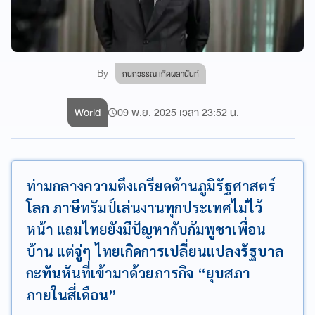
By
กนกวรรณ เกิดผลานันท์
World
09 พ.ย. 2025 เวลา 23:52 น.
ท่ามกลางความตึงเครียดด้านภูมิรัฐศาสตร์
โลก ภาษีทรัมป์เล่นงานทุกประเทศไม่ไว้
หน้า แถมไทยยังมีปัญหากับกัมพูชาเพื่อน
บ้าน แต่จู่ๆ ไทยเกิดการเปลี่ยนแปลงรัฐบาล
กะทันหันที่เข้ามาด้วยภารกิจ “ยุบสภา
ภายในสี่เดือน”