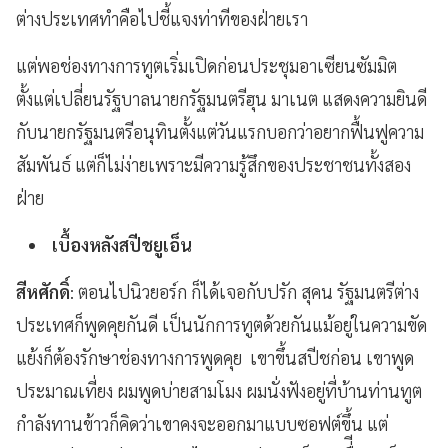
ต่างประเทศทำคือไปชี้แจงท่าทีของฝ่ายเรา
แต่พอช่องทางการทูตเริ่มเปิดก่อนประชุมอาเซียนซัมมิต
ตั้งแต่เปลี่ยนรัฐบาลนายกรัฐมนตรีฮุน มาเนต แสดงความยินดี
กับนายกรัฐมนตรีอนุทินตั้งแต่วันแรกบอกว่าอยากฟื้นฟูความ
สัมพันธ์ แต่ก็ไม่ง่ายเพราะมีความรู้สึกของประชาชนทั้งสอง
ฝ่าย
เบื้องหลังสปีชยูเอ็น
สีหศักดิ์
: ตอนไปนิวยอร์ก ก็ได้เจอกับปรัก สุคน รัฐมนตรีต่าง
ประเทศก็พูดคุยกันดี เป็นนักการทูตด้วยกันแม้อยู่ในความขัด
แย้งก็ต้องรักษาช่องทางการพูดคุย เขาขึ้นสปีชก่อน เขาพูด
ประมาณเที่ยง ผมพูดบ่ายสามโมง ผมนั่งฟังอยู่ที่บ้านท่านทูต
กำลังทานข้าวก็คิดว่าเขาคงจะออกมาแบบซอฟต์ขึ้น แต่