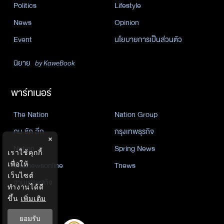
Politics
Lifestyle
News
Opinion
Event
นโยบายการเป็นส่วนตัว
นิยาย
by KaweBook
พาร์ทเนอร์
The Nation
Nation Group
คม ชัด ลึก
กรุงเทพธุรกิจ
×
Nation
Spring News
เราใช้คุกกี้
เพื่อให้
Thainewsonline
Tnews
เว็บไซต์
ฐานเศรษฐกิจ
ทำงานได้ดี
ขึ้น
เพิ่มเติม
ยอมรับ