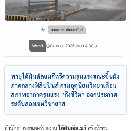
By
กนกวรรณ เกิดผลานันท์
World
04 พ.ย. 2025 เวลา 4:30 น.
พายุไต้ฝุ่นคัลแมกีทวีความรุนแรงขณะขึ้นฝั่ง
ภาคกลางฟิลิปปินส์ กรมอุตุนิยมวิทยาเตือน
สภาพอากาศรุนแรง “ถึงชีวิต” ออกประกาศ
ระดับสองเขตวิซายาส
สำนักข่าวรอยเตอร์รายงาน
ไต้ฝุ่นคัลแมกี
หรือที่ชาว