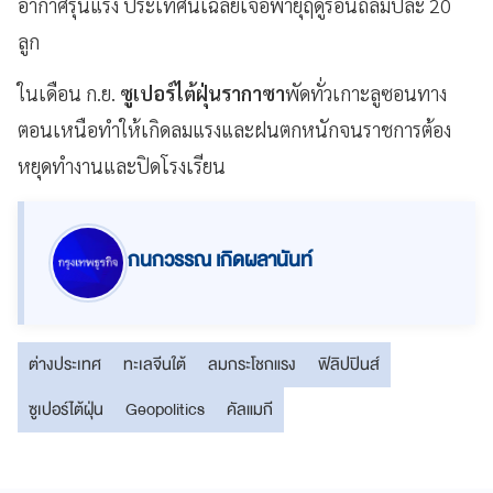
อากาศรุนแรง ประเทศนี้เฉลี่ยเจอพายุฤดูร้อนถล่มปีละ 20
ลูก
ในเดือน ก.ย.
ซูเปอร์ไต้ฝุ่นรากาซา
พัดทั่วเกาะลูซอนทาง
ตอนเหนือทำให้เกิดลมแรงและฝนตกหนักจนราชการต้อง
หยุดทำงานและปิดโรงเรียน
กนกวรรณ เกิดผลานันท์
ต่างประเทศ
ทะเลจีนใต้
ลมกระโชกแรง
ฟิลิปปินส์
ซูเปอร์ไต้ฝุ่น
Geopolitics
คัลแมกี