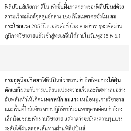
ฟิลิปปินส์เรียกว่า ตีโน พัดขึ้นฝั่งภาคกลางของ
ฟิลิปปินส์
ด้วย
ความเร็วลมใกล้จุดศูนย์กลาง 150 กิโลเมตรต่อชั่วโมง
ลม
กระโชกแรง
205 กิโลเมตรต่อชั่วโมง คาดว่าพายุจะพัดผ่าน
ภูมิภาควิซายาสแล้วเข้าสู่ทะเลจีนใต้ภายในวันพุธ (5 พ.ย.)
กรมอุตุนิยมวิทยาฟิลิปปินส์
รายงานว่า อิทธิพลของ
ไต้ฝุ่น
คัลแมกี
ผสมกับการเปลี่ยนแปลงความเร็วและทิศทางลมอย่าง
ฉับพลันทำให้เกิด
ฝนตกหนัก ลมแรง
เหนือหมู่เกาะวิซายาส
และพื้นที่ใกล้เคียง จากปฏิกิริยากับฝนพายุอาจอ่อนกำลังลง
เล็กน้อยขณะพัดผ่านวิซายาส แต่คาดว่าจะยังคงความรุนแรง
ระดับไต้ฝุ่นตลอดเส้นทางผ่านฟิลิปปินส์