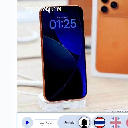
สลับเสียงอ่าน
0
:
00
/
0
:
00