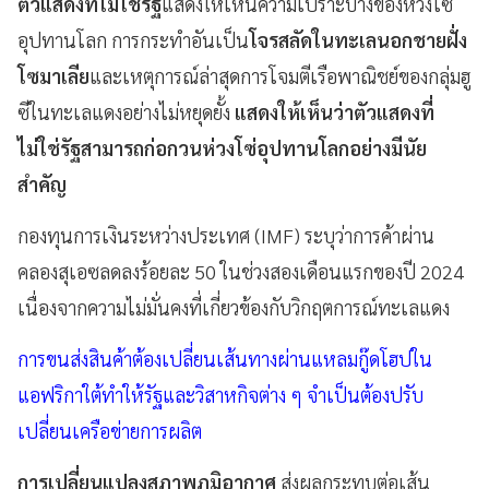
ตัวแสดงที่ไม่ใช่รัฐ
แสดงให้เห็นความเปราะบางของห่วงโซ่
อุปทานโลก การกระทำอันเป็น
โจรสลัดในทะเลนอกชายฝั่ง
โซมาเลีย
และเหตุการณ์ล่าสุดการโจมตีเรือพาณิชย์ของกลุ่มฮู
ซีในทะเลแดงอย่างไม่หยุดยั้ง
แสดงให้เห็นว่าตัวแสดงที่
ไม่ใช่รัฐสามารถก่อกวนห่วงโซ่อุปทานโลกอย่างมีนัย
สำคัญ
กองทุนการเงินระหว่างประเทศ (IMF) ระบุว่าการค้าผ่าน
คลองสุเอซลดลงร้อยละ 50 ในช่วงสองเดือนแรกของปี 2024
เนื่องจากความไม่มั่นคงที่เกี่ยวข้องกับวิกฤตการณ์ทะเลแดง
การขนส่งสินค้าต้องเปลี่ยนเส้นทางผ่านแหลมกู๊ดโฮปใน
แอฟริกาใต้ทำให้รัฐและวิสาหกิจต่าง ๆ จำเป็นต้องปรับ
เปลี่ยนเครือข่ายการผลิต
การเปลี่ยนแปลงสภาพภูมิอากาศ
ส่งผลกระทบต่อเส้น