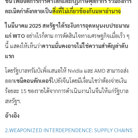
ขึ้น เพื่อจัดการการค้าโลกและกฎภาษีศุลกากร รวมถึงการ
ละเมิดกำลังกลายเป็น
สิ่งที่ไม่เกี่ยวข้องกับมหาอำนาจ
ในมีนาคม 2025 สหรัฐฯได้ระงับการอุดหนุนงบประมาณ
แก่ WTO
อย่างไรก็ตาม การตัดสินใจทางเศรษฐกิจเมื่อเร็ว ๆ
นี้ แสดงให้เห็นว่า
ความมั่นคงอาจไม่ใช่ความสำคัญลำดับ
แรก
โดยรัฐบาลทรัมป์เพิ่งเสนอให้ Nvidia และ AMD สามารถส่ง
ออก
เซมิคอนดักเตอร์
ไปยังจีนโดยมีเงื่อนไขว่าต้องจ่ายเงิน
ร้อยละ 15 ของรายได้จากการดำเนินงานในจีนให้แก่รัฐบาล
สหรัฐฯ.
อ้างอิง
2.WEAPONIZED INTERDEPENDENCE: SUPPLY CHAINS