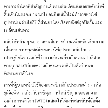
ทางการค้าโลกที่สำคัญบางเส้นทางด้วย ภัยแล้งและระดับน้ำที่
ตื้นเขินในคลองปานามาไปจนถึงแม่น้ำไรน์ทำลายห่วงโซ่
อุปทานในช่วงไม่กี่ปีที่ผ่านมา โดยเรือพาณิชย์ถูกปิดกั้นและ
เปลี่ยนเส้นทาง
แม้บริษัทต่าง ๆ พยายามหาเส้นทางสำรองเพื่อหลีกเลี่ยงความ
เสี่ยงจากการหยุดชะงักของห่วงโซ่อุปทาน แต่นโยบาย
เศรษฐกิจโดยรวมบ่งชี้ว่า ความกังวลเกี่ยวกับความเป็นอิสระ
ทางยุทธศาสตร์และความมั่นคงแห่งชาติเป็นตัวกำหนด
ทิศทางการค้าโลก
การที่รัฐบาลทรัมป์ใช้ข้อตกลงทวิภาคีกับประเทศต่าง ๆ เพื่อ
ยุติข้อพิพาทเกี่ยวกับภาษีศุลกากรใหม่ ซึ่งถูกถอดออกจาก
องค์การการค้าโลก (WTO)
แสดงให้เห็นว่าสถาบันที่จัดตั้ง