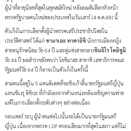
ผู้นำที่อายุน้อยที่สุดในยุคสมัยใหม่ หลังลงมติเลือกหัวหน้า
พรรครัฐบาลคนใหม่ของประเทศในวันเสาร์ (4 ต.ค.68) นี้
ตัวเก็งในการเลือกตั้งผู้นำพรรคเสรีประชาธิปไตยใน
ประวัติศาสตร์ ได้แก่
ซานาเอะ ทาคาอิชิ
นักการเมืองหญิง
สายอนุรักษนิยม วัย 64 ปี และคู่แข่งสายกลาง
ชินจิโร โคอิซูมิ
วัย 44 ปี ผลสำรวจยังพบว่า โยชิมาสะ ฮายาชิ เลขาธิการคณะ
รัฐมนตรีวัย 64 ปี ก็อาจเป็นตัวเก็งในครั้งนี้
สามคนนี้อยู่ใน 5 แคนดิเดตที่จะชิงเก้าอี้นายกรัฐมนตรีญี่ปุ่น
แทนชิเงรุ อิชิบะ ที่กำลังลงจากตำแหน่งหลังเผชิญความพ่าย
แพ้ในการเลือกตั้งระดับต่างๆ อย่างต่อเนื่อง
รอบเตอร์ ระบุ ผู้นำคนต่อไปนั้นจะได้เป็นนายกรัฐมนตรี
ญี่ปุ่น เนื่องจากพรรค LDP ครองเสียงมากที่สุดในสภา แต่ก็ไม่