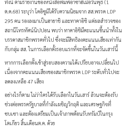
ทั้งนี้ ตามรายงานของหนังสือพิมพ์อาซาฮีเมื่อวันพุธ (1
ต.ค.68) ระบุว่า โคอิซูมิได้รับความนิยมจาก สส.พรรค LDP
295 คน รองลงมาเป็นฮายาชิ และทาคาอิชิ แต่ผลสำรวจของ
สถานีโทรทัศน์นิปปอน พบว่า ทาคาอิชิมีคะแนนขึ้นนำทั้งใน
บรรดาสมาชิกพรรคทั่วไป ซึ่งจะมีสิทธิลงคะแนนเสียงเท่ากัน
กับกลุ่ม สส. ในการเลือกตั้งรอบแรกที่จะจัดขึ้นในวันเสาร์นี้
หากการเลือกตั้งเข้าสู่รอบสองความได้เปรียบอาจเปลี่ยนไป
เนื่องจากคะแนนเสียงของสมาชิกพรรค LDP ระดับทั่วไปจะ
ลดลงเหลือ 47 เสียง
อย่างไรก็ตาม ไม่ว่าใครได้รับเลือกในวันเสาร์ ล้วนจะต้องรับ
ช่วงต่อพรรครัฐบาลที่กำลังเผชิญวิกฤติ และเศรษฐกิจที่
ซบเซา และต้องเตรียมเป็นเจ้าภาพต้อนรับทรัมป์ในกรุง
โตเกียว สิ้นเดือนต.ค. ด้วย