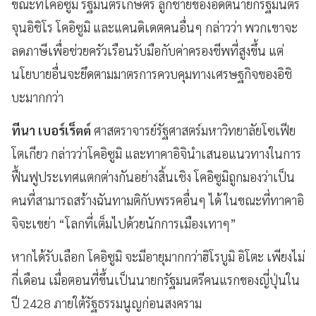
ขณะที่โคอิซูมิ รัฐมนตรีเกษตร ลูกชายของอดีตนายกรัฐมนตรี
จุนอิชิโร โคอิซูมิ และแคนดิเดตคนอื่นๆ กล่าวว่า พวกเขาจะ
ลดภาษีเพื่อช่วยครัวเรือนรับมือกับค่าครองชีพที่สูงขึ้น แต่
นโยบายอื่นจะยึดตามมาตรการควบคุมทางเศรษฐกิจของอิชิ
บะมากกว่า
ทีนา เบอร์เร็ตต์
ศาสตราจารย์รัฐศาสตร์มหาวิทยาลัยโซเฟีย
โตเกียว กล่าวว่าโคอิซูมิ และทาคาอิจินำเสนอแนวทางในการ
ฟื้นฟูประเทศแตกต่างกันอย่างสิ้นเชิง โคอิซูมิถูกมองว่าเป็น
คนที่สามารถสร้างฉันทามติกับพรรคอื่นๆ ได้ ในขณะที่ทาคาอิ
จิจะเขย่า “โลกที่เต็มไปด้วยนักการเมืองเทาๆ”
หากได้รับเลือก โคอิซูมิ จะมีอายุมากกว่าฮิโรบูมิ อิโตะ เพียงไม่
กี่เดือน เมื่อตอนที่ขึ้นเป็นนายกรัฐมนตรีคนแรกของญี่ปุ่นใน
ปี 2428 ภายใต้รัฐธรรมนูญก่อนสงคราม