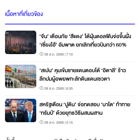
เนื้อหาที่เกี่ยวข้อง
‘จีน’ เตือนภัย ‘สีแดง’ ไต้ฝุ่นดอลฟินจ่อขึ้นฝั่ง
‘เซี่ยงไฮ้’ อัมพาต ยกเลิกเที่ยวบินกว่า 60%
09 ส.ค. 2569 | 7:10
‘สเปน’ คุมเข้มชายแดนตอบโต้ ‘อิตาลี’ ร้าว
ลึกปมผู้อพยพทะลักดินแดนเซวตา
09 ส.ค. 2569 | 6:35
สหรัฐเตือน ‘ปูติน’ จ่อทดสอบ ‘นาโต’ ท้าทาย
‘ทรัมป์’ ด้วยยุทธวิธีผสมผสาน
09 ส.ค. 2569 | 5:15