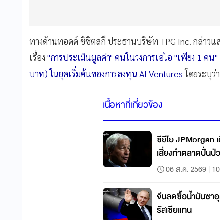
ทางด้านทอดด์ ซิซิตสกี ประธานบริษัท TPG Inc. กล่าวแ
เรื่อง
"การประเมินมูลค่า" คนในวงการเอไอ "เพียง 1 คน" ที่
บาท) ในยุคเริ่มต้นของการลงทุน AI Ventures
โดยระบุว่า
เนื้อหาที่เกี่ยวข้อง
ซีอีโอ JPMorgan เต
เสี่ยงทำตลาดปั่นป่
06 ส.ค. 2569 | 10
จีนลดซื้อน้ำมันซาอุ
รัสเซียแทน