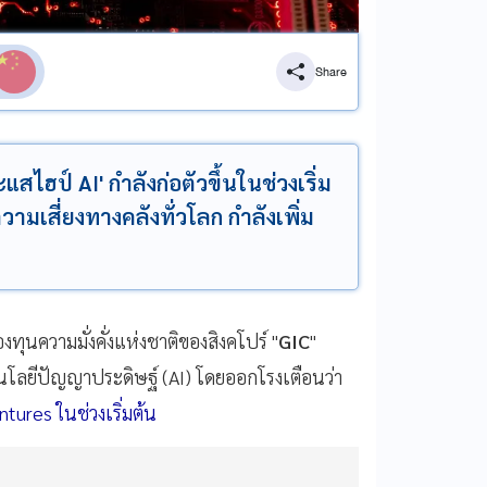
Share
ะแสไฮป์ AI' กำลังก่อตัวขึ้นในช่วงเริ่ม
วามเสี่ยงทางคลังทั่วโลก กำลังเพิ่ม
ทุนความมั่งคั่งแห่งชาติของสิงคโปร์ "
GIC
"
นโลยีปัญญาประดิษฐ์ (AI) โดยออกโรงเตือนว่า
tures ในช่วงเริ่มต้น