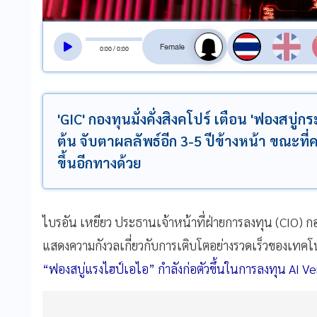
สลับเสียงอ่าน
0
:
00
/
0
:
00
'GIC' กองทุนมั่งคั่งสิงคโปร์ เตือน 'ฟองสบู่กร
ต้น จับตาผลลัพธ์อีก 3-5 ปีข้างหน้า ขณะที่ค
ขึ้นอีกทางด้วย
ไบรอัน เหยียว ประธานเจ้าหน้าที่ฝ่ายการลงทุน (CIO) กอง
แสดงความกังวลเกี่ยวกับการเติบโตอย่างรวดเร็วของเทคโ
“ฟองสบู่แรงไฮป์เอไอ” กำลังก่อตัวขึ้นในการลงทุน AI Ven