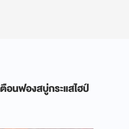
' เตือนฟองสบู่กระแสไฮป์