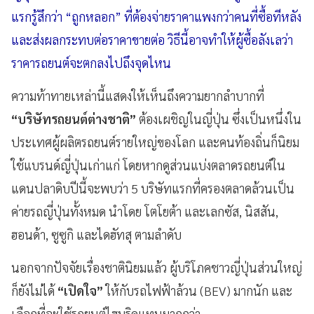
แรกรู้สึกว่า “ถูกหลอก” ที่ต้องจ่ายราคาแพงกว่าคนที่ซื้อทีหลัง
และส่งผลกระทบต่อราคาขายต่อ วิธีนี้อาจทำให้ผู้ซื้อลังเลว่า
ราคารถยนต์จะตกลงไปถึงจุดไหน
ความท้าทายเหล่านี้แสดงให้เห็นถึงความยากลำบากที่
“บริษัทรถยนต์ต่างชาติ”
ต้องเผชิญในญี่ปุ่น ซึ่งเป็นหนึ่งใน
ประเทศผู้ผลิตรถยนต์รายใหญ่ของโลก และคนท้องถิ่นก็นิยม
ใช้แบรนด์ญี่ปุ่นเก่าแก่ โดยหากดูส่วนแบ่งตลาดรถยนต์ใน
แดนปลาดิบปีนี้จะพบว่า 5 บริษัทแรกที่ครองตลาดล้วนเป็น
ค่ายรถญี่ปุ่นทั้งหมด นำโดย โตโยต้า และเลกซัส, นิสสัน,
ฮอนด้า, ซูซูกิ และไดฮัทสุ ตามลำดับ
นอกจากปัจจัยเรื่องชาตินิยมแล้ว ผู้บริโภคชาวญี่ปุ่นส่วนใหญ่
ก็ยังไม่ได้
“เปิดใจ”
ให้กับรถไฟฟ้าล้วน (BEV) มากนัก และ
เลือกที่จะใช้รถยนต์ไฮบริดแทนมากกว่า