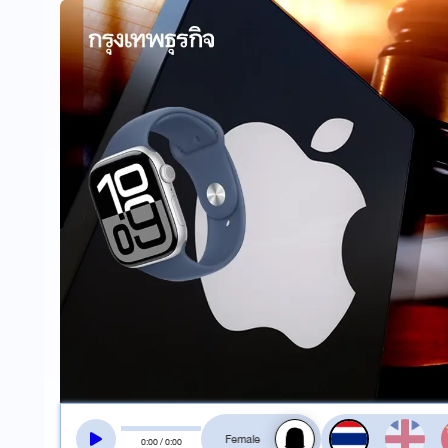
สลับเสียงอ่าน
0
:
00
/
0
:
00