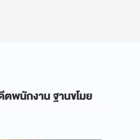
ดีตพนักงาน ฐานขโมย