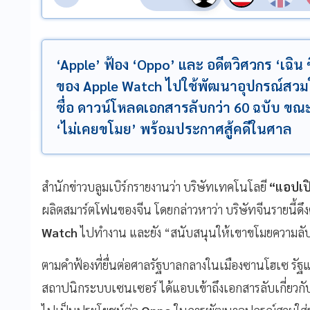
‘Apple’ ฟ้อง ‘Oppo’ และ อดีตวิศวกร ‘เฉิ
ของ Apple Watch ไปใช้พัฒนาอุปกรณ์สวมใส่
ซื่อ ดาวน์โหลดเอกสารลับกว่า 60 ฉบับ ขณะที
‘ไม่เคยขโมย’ พร้อมประกาศสู้คดีในศาล
สำนักข่าวบลูมเบิร์กรายงานว่า บริษัทเทคโนโลยี
“แอปเป
ผลิตสมาร์ตโฟนของจีน โดยกล่าวหาว่า บริษัทจีนรายนี้ดึ
Watch
ไปทำงาน และยัง “สนับสนุนให้เขาขโมยความลับ
ตามคำฟ้องที่ยื่นต่อศาลรัฐบาลกลางในเมืองซานโฮเซ รัฐแ
สถาปนิกระบบเซนเซอร์ ได้แอบเข้าถึงเอกสารลับเกี่ยวก