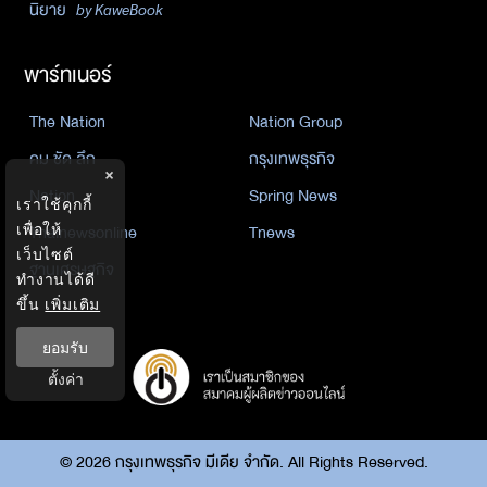
นิยาย
by KaweBook
พาร์ทเนอร์
The Nation
Nation Group
คม ชัด ลึก
กรุงเทพธุรกิจ
×
Nation
Spring News
เราใช้คุกกี้
เพื่อให้
Thainewsonline
Tnews
เว็บไซต์
ฐานเศรษฐกิจ
ทำงานได้ดี
ขึ้น
เพิ่มเติม
ยอมรับ
ตั้งค่า
©
2026
กรุงเทพธุรกิจ มีเดีย จำกัด. All Rights Reserved.